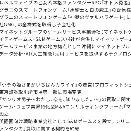
レベルファイブの乙女系本格ファンタジーRPG「オトメ勇者
グラニのスマートフォンゲーム「黒騎士と白の魔王」の配信権
グラニのスマートフォンゲーム「神獄のヴァルハラゲート」
社GMG」の全株式を取得し子会社化
マイネットグループのゲームサービス事業会社（マイネットゲ
イティゲームス・S&Mゲームス）4社が合併しマイネットゲー
ゲームサービス事業の地方拠点として沖縄にマイネットブル
データ分析・AI（人工知能）活用サービスを提供するテクノロジー
「ウチの姫さまがいちばんカワイイ」の運営（プロフィットシ
東京証券取引所市場第一部に市場変更
「サンリオ男子～わたし、恋を、知りました。～」の買取に関
ゲーム・ウェブ業界特化型M&Aコンサルティングファーム「
設立
英語圏向け戦略事業会社としてS&Mゲームスを設立。シリコ
ァンタジカ」買取に関する契約を締結