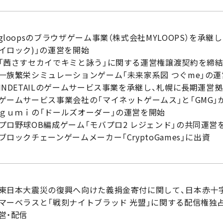
gloopsのブラウザゲーム事業（株式会社MYLOOPS）を承継し、
イロック)」の運営を開始
「茜さすセカイでキミと詠う」に関する運営権譲渡契約を締
一族繁栄シミュレーションゲーム「未来家系図 つぐme」の
INDETAILのゲームサービス事業を承継し、札幌に長期運営拠
ゲームサービス事業会社の「マイネットゲームス」と「GMG」
ｇｕｍｉ
の「ドールズオーダー」の運営を開始
プロ野球OB編成ゲーム「モバプロ2 レジェンド」の共同運営
ブロックチェーンゲームメーカー「CryptoGames」に出資
東日本大震災の復興へ向けた義捐金寄付に関して、日本赤十
マーベラスと「戦刻ナイトブラッド 光盟」に関する配信権独
営・配信