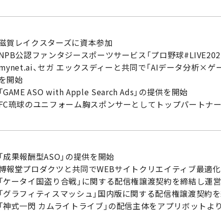
滋賀レイクスターズに資本参加
PB公認ファンタジースポーツサービス
「プロ野球#LIVE2
mynet.ai、セガ エックスディーと共同で「AIデータ分析
を開始
「GAME ASO with Apple Search Ads」の提供を開始
FC琉球のユニフォーム胸スポンサーとしてトップパートナ
「成果報酬型ASO」の提供を開始
博報堂プロダクツと共同でWEBサイトクリエイティブ最適
「ケータイ国盗り合戦」に関する配信権譲渡契約を締結し運
「グラフィティスマッシュ」国内版に関する配信権譲渡契約
「神式一閃 カムライトライブ」の配信主体をアプリボットよ