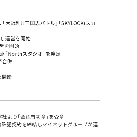
「大戦乱!!三国志バトル」「SKYLOCK(スカ
結し運営を開始
運営を開始
点「Northスタジオ」を発足
が合併
を開始
字社より「金色有功章」を受章
占許諾契約を締結しマイネットグループが運