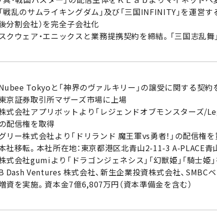
「戦乱のサムライキングダム」及び「三国INFINITY」を運
後分割会社）を完全子会社化
スクウェア・エニックスと業務提携契約を締結。「三国志乱舞
Nubee Tokyoと「神界のヴァルキリー」の譲受に関する契約
東京証券取引所マザーズ市場に上場
株式会社アプリボットより「レジェンドオブモンスターズ/Legend 
の配信権を取得
グリー株式会社より「ドリランド 魔王軍vs勇者！」の配信権を
本社移転。本社所在地：東京都港区北青山2-11-3 A-PLACE青
株式会社gumiより「ドラゴンジェネシス」「幻獣姫」「騎士姫
B Dash Ventures 株式会社、新生企業投資株式会社、S
増資を実施。資本金7億6,807万円（資本準備金を含む）