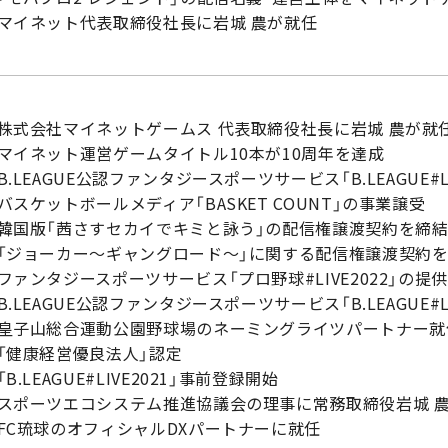
 マイネット代表取締役社長に岩城 農が就任
 株式会社マイネットゲームス 代表取締役社長に岩城 農が就
 マイネット運営ゲームタイトル10本が10周年を達成
B.LEAGUE公認ファンタジースポーツサービス「B.LEAGUE#L
バスケットボールメディア「BASKET COUNT」の事業譲受
 韓国版「茜さすセカイでキミと詠う」の配信権譲渡契約を締
「ジョーカー～ギャングロード～」に関する配信権譲渡契約
ファンタジースポーツサービス「プロ野球#LIVE2022」の提
B.LEAGUE公認ファンタジースポーツサービス「B.LEAGUE#L
皇子山総合運動公園野球場のネーミングライツパートナー就
「健康経営優良法人」認定
「B.LEAGUE#LIVE2021」事前登録開始
スポーツエコシステム推進協議会の理事に常務取締役岩城 
FC琉球のオフィシャルDXパートナーに就任