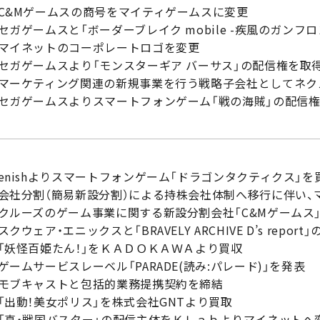
C&Mゲームスの商号をマイティゲームスに変更
セガゲームスと「ボーダーブレイク mobile -疾風のガン
マイネットのコーポレートロゴを変更
セガゲームスより「モンスターギア バーサス」の配信権を取
マーケティング関連の新規事業を行う戦略子会社としてネク
セガゲームスよりスマートフォンゲーム「戦の海賊」の配信
enishよりスマートフォンゲーム「ドラゴンタクティクス」を
会社分割（簡易新設分割）による持株会社体制へ移行に伴い
クルーズのゲーム事業に関する新設分割会社「C&Mゲームス
スクウェア・エニックスと「BRAVELY ARCHIVE D’s rep
「妖怪百姫たん！」をＫＡＤＯＫＡＷＡより買収
ゲームサービスレーベル「PARADE(読み:パレード)」を発表
モブキャストと包括的業務提携契約を締結
「出動！美女ポリス」を株式会社GNTより買取
「真・戦国バスター」の配信主体をＫＬａｂよりマイネットへ