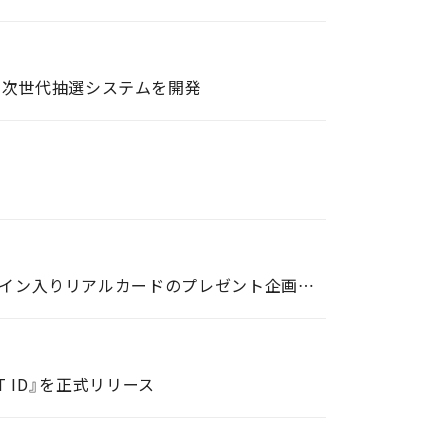
の次世代抽選システムを開発
『ＪリーグオールスターDAZNカップ×JFC』コラボキャンペーン開催！DAZN生配信と連動し、選手直筆サイン入りリアルカードのプレゼント企画などを実施
T ID』を正式リリース