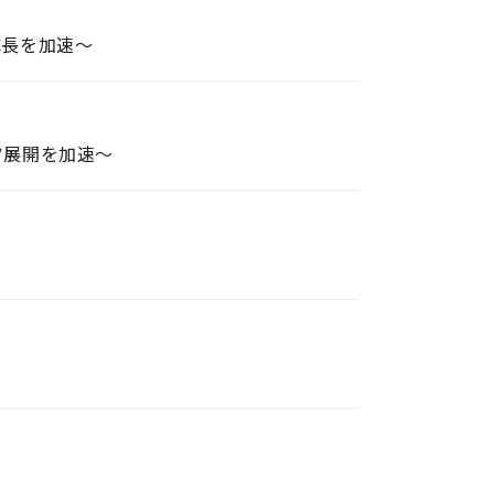
成長を加速～
ツ展開を加速～