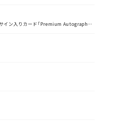
Ｊリーグ公式のトレーディングカード×ファンタジーゲーム『J.LEAGUE FANTASY CARD』初の選手直筆サイン入りカード「Premium Autograph」が新登場！