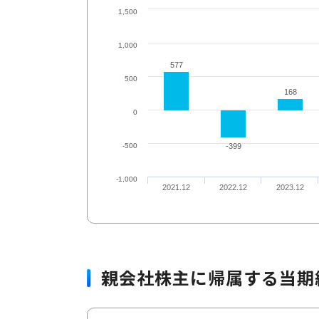
1,500
1,000
577
577
500
168
168
0
-500
-399
-399
-1,000
2021.12
2022.12
2023.12
親会社株主に帰属する当期