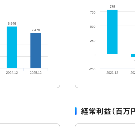
785
785
750
8,846
8,846
500
7,478
7,478
250
0
-250
2024.12
2025.12
2021.12
20
経常利益（百万