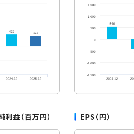
1,500
1,000
546
546
500
428
428
374
374
0
-500
-1,000
-1,500
2024.12
2025.12
2021.12
20
純利益（百万円）
EPS（円）