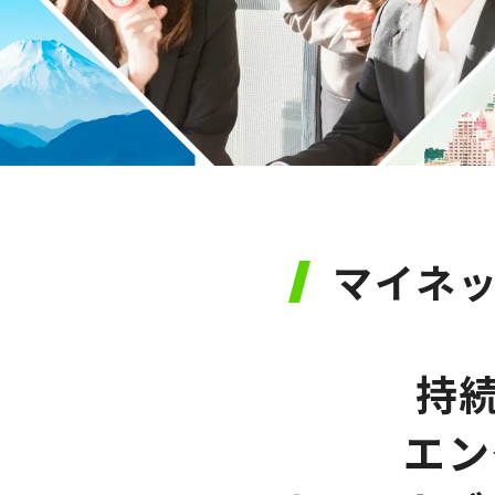
マイネ
持
エン