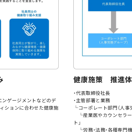
み
健康施策 推進
・代表取締役社長
エンゲージメントなどのデ
・主管部署と業務
ディションに合わせた健康施
└コーポレート部門（人事
└産業医やカウンセラー
ト」
└労務・法務・各種専門機