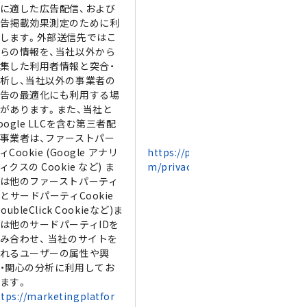
に適した広告配信、および
告掲載効果測定のために利
します。外部送信先ではこ
らの情報を、当社以外から
集した利用者情報と突合・
析し、当社以外の事業者の
告の最適化にも利用する場
があります。また、当社と
oogle LLCを含む第三者配
事業者は、ファーストパー
ィCookie (Google アナリ
https://policies.google.co
ィクスの Cookie など) ま
m/privacy?hl=ja
は他のファーストパーティ
DとサードパーティCookie
DoubleClick Cookieなど)ま
は他のサードパーティIDを
み合わせ、 当社のサイトを
れるユーザーの属性や興
・関心の分析に利用してお
ます。
ttps://marketingplatfor