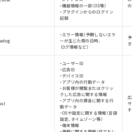
・機器情報の一部（OS等）
の
・プラグインからのログイン
記録
・エラー情報（予期しないエラ
予
adog
ーが生じた際の日時、
き
ログ情報など）
・ユーザーID
・広告ID
・デバイスID
・アプリ内の行動データ
・お客様が閲覧またはクリッ
クした広告に関する情報
広
・アプリ内の課金に関する行
ust
サ
動データ
す
・OSや設定に関する情報（言語
設定、タイムゾーン等）
・端末情報
・接続に関する情報（IPアドレ