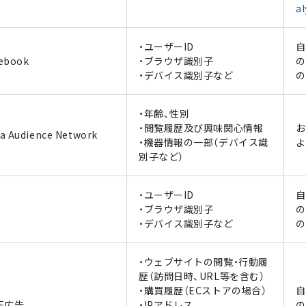
al
・ユーザーID
自
ebook
・ブラウザ識別子
の
・デバイス識別子など
の
・年齢、性別
・閲覧履歴及び興味関心情報
お
a Audience Network
・機器情報の一部（デバイス識
よ
別子など）
・ユーザーID
自
・ブラウザ識別子
の
・デバイス識別子など
の
・ウェブサイトの閲覧・行動履
歴（訪問日時、URL等を含む）
・購買履歴（ECストアの場合）
自
NE広告
・IPアドレス
の