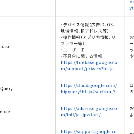
m
yt
・デバイス情報（広告ID、OS、
地域情報、IPアドレス等）
・操作情報（アプリ内情報、リ
お
ファラー等）
ー
ebase
・ユーザーID
ッ
・不具合に関する情報
や
https://firebase.google.co
m/support/privacy?hl=ja
https://cloud.google.com/
ロ
 Query
bigquery?hl=ja#section-3
の
https://adsense.google.co
お
ense
m/intl/ja_jp/start/
よ
https://support.google.co