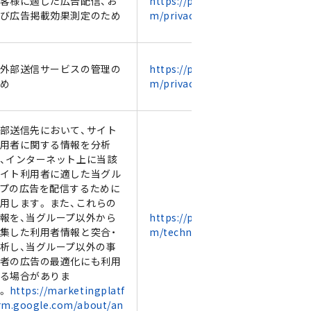
客様に適した広告配信、お
https://policies.google.co
び広告掲載効果測定のため
m/privacy?hl=ja
外部送信サービスの管理の
https://policies.google.co
め
m/privacy?hl=ja
部送信先において、サイト
用者に関する情報を分析
、インターネット上に当該
イト利用者に適した当グル
プの広告を配信するために
用します。 また、これらの
報を、当グループ以外から
https://policies.google.co
集した利用者情報と突合・
m/technologies/ads
析し、当グループ以外の事
者の広告の最適化にも利用
る場合がありま
。
https://marketingplatf
rm.google.com/about/an