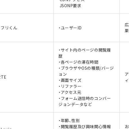
JSONP要求
広
ドフリくん
・ユーザーID
果
・サイト内のページの閲覧履
歴
・各ページの滞在時間
・ブラウザやOSの種類/バージ
ョン
ア
RTE
・画面サイズ
ィ
・リファラー
・アクセス元
・フォーム送信時のコンバー
ジョンデータなど
・年齢、性別
・閲覧履歴及び興味関心情報
お