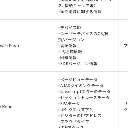
ス、接続キャリア等）
・国や地域に関する情報
・デバイスID
・ユーザーデバイスのOS/種
類/バージョン
wth Push
・言語情報
プ
・IP/地域情報
・回線情報
・SDKバージョン情報
・ページビューデータ
・AJAXタイミングデータ
・Javascriptエラーのデータ
・セッショントレースデータ
・SPAデータ
サ
 Relic
・URLクエリ文字列
グ
・ビジターのIPアドレス
・ブラウザタイプ
CDNアクセス