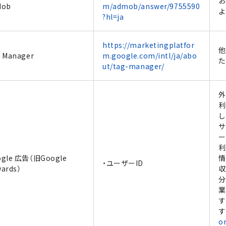
お
Mob
m/admob/answer/9755590
よ
?hl=ja
https://marketingplatfor
他
 Manager
m.google.com/intl/ja/abo
た
ut/tag-manager/
外
利
し
サ
ー
利
ogle 広告（旧Google
情
・ユーザーID
ards）
収
分
業
す
す
o