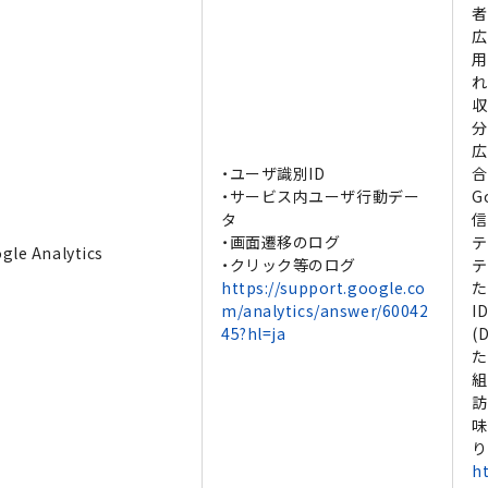
者
広
用
れ
収
分
広
・ユーザ識別ID
合
・サービス内ユーザ行動デー
G
タ
信
・画面遷移のログ
テ
gle Analytics
・クリック等のログ
テ
https://support.google.co
た
m/analytics/answer/60042
I
45?hl=ja
(
た
組
訪
味
り
h