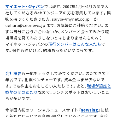
マイネット・ジャパン
では現在、2007年1月〜4月の間で入
社してくださるWebエンジニアの方を募集しています。興
味を持ってくださった方、saiyo@mynet.co.jp か
uehara@ceonews.jp まで、お気軽にご連絡ください。ま
ずは自分に合うか合わないか、メンバーと会ってみたり職
場環境を見てみたりしないとはじまりませんものね（＾＾
マイネット・ジャパンの
現行メンバーはこんな人たち
で
す。個性も強いけど、結構あったかいやつらです。
会社概要
も一応チェックしてみてください。まだできて半
年弱です。創業ベンチャーです。資本金はまだ少ないで
す。でも株主もおもしろい人たちです。あと、
職場が銀座と
築地の間のあたり
なので、ランチスポットはおいしいとこ
ろが多いです。
今は国内初のソーシャルニュースサイト『
newsing
』に続
く新たなサービスを企画・開発しているところです。今度