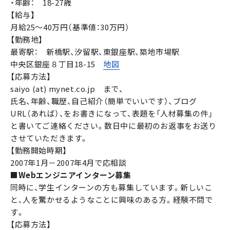
・年齢： 18-27歳
【給与】
月給25〜40万円（基準値：30万円）
【勤務地】
最寄駅： 新橋駅、汐留駅、東銀座駅、築地市場駅
中央区銀座８丁目18-15
地図
【応募方法】
saiyo (at) mynet.co.jp まで、
氏名、年齢、職歴、自己紹介（簡単でいいです）、ブログ
URL（あれば）、をお書きになって、表題を「人材募集の件」
と書いてご連絡ください。数日中に最初のお返事をお送り
させていただきます。
【勤務開始時期】
2007年1月－2007年4月で応相談
■Webエンジニアインターン募集
同時に、学生インターンの方も募集しています。新しいこ
と、人を驚かせるようなことに興味のある方。経験不問で
す。
【応募方法】