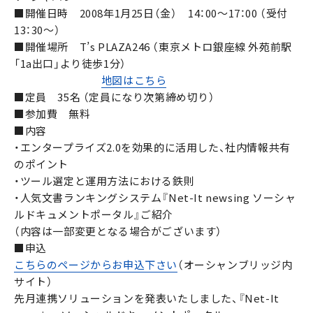
■開催日時 2008年1月25日（金） 14：00〜17：00 （受付
13：30〜）
■開催場所 T’s PLAZA246 （東京メトロ銀座線 外苑前駅
「1a出口」より徒歩1分）
地図はこちら
■定員 35名 （定員になり次第締め切り）
■参加費 無料
■内容
・エンタープライズ2.0を効果的に活用した、社内情報共有
のポイント
・ツール選定と運用方法における鉄則
・人気文書ランキングシステム『Net-It newsing ソーシャ
ルドキュメントポータル』ご紹介
（内容は一部変更となる場合がございます）
■申込
こちらのページからお申込下さい
（オーシャンブリッジ内
サイト）
先月連携ソリューションを発表いたしました、『Net-It