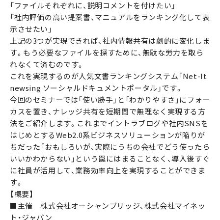
「ファイルそれぞれに、説明コメントを付けたい」
「社内評価の高い提案書、マニュアルをランキング化して表
示させたい」
上記の3つが実現できれば、社内情報共有は劇的に変化しま
す。もう必要なファイルを探すために、無駄な労力を取ら
れなくて済むのです。
これを実現するのが人気文書ランキングシステム「Net-It
newsing ソーシャルドキュメントポータル」です。
今回のセミナーでは「使い勝手」と「わかりやすさ」にフォー
カスを置き、ナレッジ共有を短期間で無理なく実現する方
法をご紹介します。これまでイントラブログや社内SNSを
はじめとするWeb2.0系ビジネスソリューションが陥りが
ちだった「おもしろいが、実際にうちの会社でどう使ったら
いいかわからない」という罠にはまることなく、導入後すぐ
に社員が活用して、業務効率向上を実現することができま
す。
【概要】
■主催 株式会社オーシャンブリッジ、株式会社マイネッ
ト・ジャパン