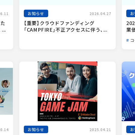
お知らせ
お
06.11
2026.04.27
った
【重要】クラウドファンディング
20
..
「CAMPFIRE」不正アクセスに伴う、...
業
コ
お知らせ
お
10.14
2025.04.21