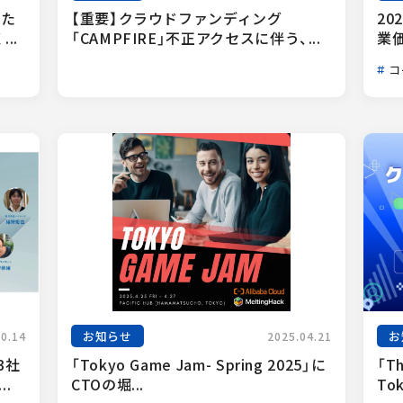
った
【重要】クラウドファンディング
20
..
「CAMPFIRE」不正アクセスに伴う、...
業
コ
お知らせ
お
10.14
2025.04.21
3社
「Tokyo Game Jam- Spring 2025」に
「Th
.
CTOの堀...
Tok