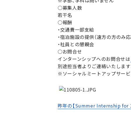
※学部、学科は問いません
○募集人数
若干名
○報酬
・交通費一部支給
・宿泊施設の提供（遠方の方のみ応
・社員との懇親会
○お問合せ
インターンシップへのお問合せは
別途担当者よりご連絡いたします
※ソーシャルミートアップサービス「t
昨年の【Summer Internship fo