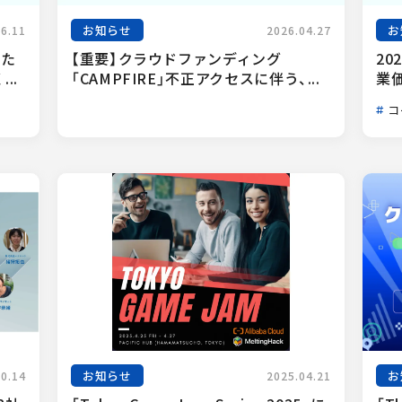
お知らせ
お
06.11
2026.04.27
った
【重要】クラウドファンディング
20
..
「CAMPFIRE」不正アクセスに伴う、...
業
コ
お知らせ
お
10.14
2025.04.21