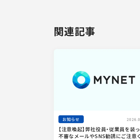
関連記事
お知らせ
2026.
【注意喚起】弊社役員・従業員を装
不審なメールやSNS勧誘にご注意く.