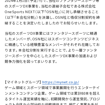
2024年1月1日（予定）付で、当社のファンタジースポーツ等
のスポーツDX事業を、当社の連結子会社である株式会社
OneSports NEXT（以下「OSN社」）に対し承継させること
（以下「本会社分割」）を決議し、OSN社と吸収分割契約を締
結することを決定いたしましたのでお知らせいたします。
当社のスポーツDX事業にはファンタジースポーツに精通
したメンバーが、OSN社にはスポーツコンテンツビジネス
に精通している経験豊富なメンバーがそれぞれ在籍してお
ります。本会社分割を実行することで、より一層ファンタ
ジースポーツを中心としたスポーツDX事業の加速および
競争力強化を図ってまいります。
【マイネットグループ】
https://mynet.co.jp/
ゲーム領域とスポーツ領域で事業展開を行うエンターテイ
ンメントコンテンツ企業。 ゲーム領域では累計80本を超え
るタイトル運営実績を軸に、初期開発から運営受託、プロジ
ェクト全体から部分的な役務提供まで、幅広く事業を手が