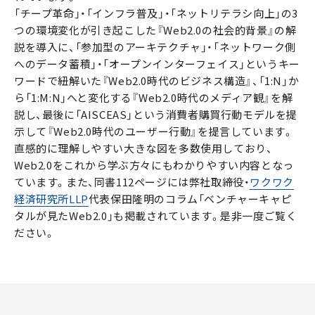
「チープ革命」・「インフラ普及」・「ネットリテラシ向上」の3
つの環境変化が引き起こした『Web2.0の社会的背景』の解
説を導入に、「参加型のアーキテクチャ」・「ネットワーク側
へのデータ蓄積」・「オープンインターフェイス」というキー
ワードで紐解いた『Web2.0時代のビジネス構造』、「1:N」か
ら「1:M:N」へと変化する『Web2.0時代のメディア観』を解
説し、最後に「AISCEAS」という消費者購買行動モデルを提
示して『Web2.0時代のユーザー行動』を提言しています。
直感的に理解しやすい大きな図を多数使用しており、
Web2.0をこれから学ぶ方々にもわかりやすい内容となっ
ています。また、同書112ページには弊社取締役・
ワクワク
経済研究所LLP
代表保田隆明のコラム「ベンチャーキャピ
タルが見たWeb2.0」も掲載されています。是非一度ご覧く
ださい。