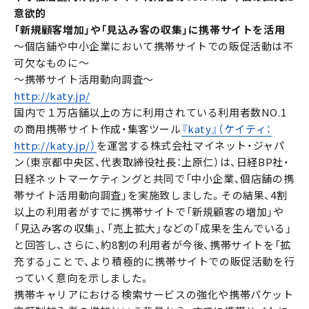
意欲的
「新規顧客増加」や「見込み客の収集」に携帯サイトを活用
〜個店舗や中小企業において携帯サイトでの販促活動は不
可欠なものに〜
〜携帯サイト活用動向調査〜
http://katy.jp/
国内で１万店舗以上の方に利用されている利用者数NO.1
の商用携帯サイト作成・集客ツール
『katy』（ケイティ：
http://katy.jp/）
を運営する株式会社マイネット・ジャパ
ン（東京都中央区、代表取締役社長：上原仁）は、日経BP社・
日経ネットマーケティングと共同で「中小企業、個店舗の携
帯サイト活用動向調査」を実施致しました。その結果、4割
以上の利用者がすでに携帯サイトで「新規顧客の増加」や
「見込み客の収集」、「売上拡大」などの「成果を生んでいる」
と回答し、さらに、約8割の利用者が今後、携帯サイトを「拡
充する」ことで、より積極的に携帯サイトでの販促活動を行
っていく意向を示しました。
携帯キャリアにおける検索サービスの強化や携帯パケット