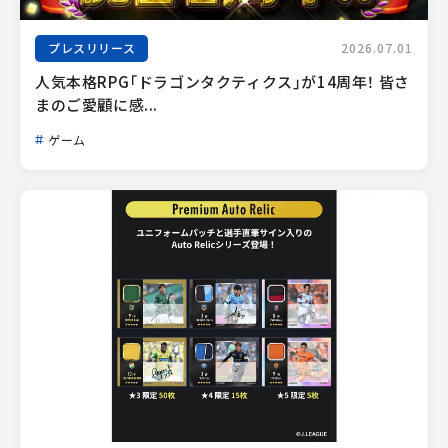
プレスリリース
2026.07.01
人気本格RPG「ドラゴンタクティクス」が14周年！ 皆さ
まのご愛顧に感...
ゲーム