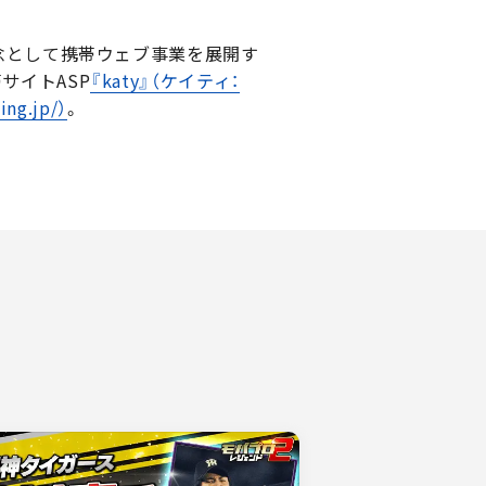
念として携帯ウェブ事業を展開す
サイトASP
『katy』（ケイティ：
ng.jp/）
。