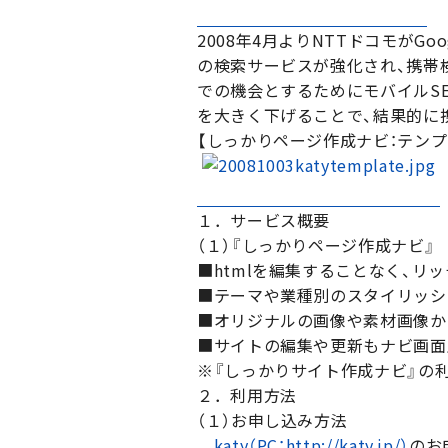
2008年4月よりNTTドコモが
の検索サービスが強化され、携帯
での機会とするためにモバイルS
を大きく下げることで、結果的に
【しっかりページ作成ナビ：テンプ
１．サービス概要
（１）『しっかりページ作成ナビ』
■htmlを編集することなく、リ
■テーマや業種別のスタイリッシ
■オリジナルの画像や素材画像か
■サイトの編集や更新もナビ画面
※『しっかりサイト作成ナビ』の
２．利用方法
（１）お申し込み方法
katy（PC：http://katy.jp/）
のお