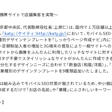
携帯サイトで店舗集客を実現〜
京都中央区、代表取締役社長：上原仁）は、国内で１万店舗以上
ル
『katy』（ケイティ：http://katy.jp/）
において、モバイルSE
種別デザインテンプレートを「しっかりページ作成ナビ」内に
ト定額制加入者の増加と3G端末の普及により一般サイトへ
サイトから画像をふんだんに利用したリッチなサイトに対す
htmlタグ不要でスタイリッシュなサイトがかんたんに作成でき
化するデザインニーズに合わせて「飲食店（和風/洋風）」、「カ
た業種別のデザインテンプレートを9種類追加いたしました。
は組み込みでモバイルSEO対策が施されているため、中小個
作成するだけで「お店の名前」や「業種」にふさわしいキーワ
ト】