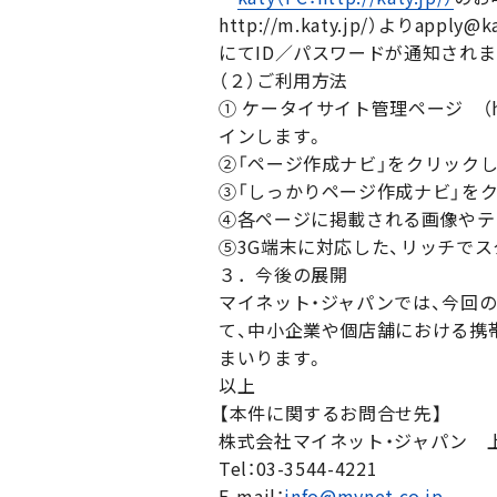
http://m.katy.jp/）よ
にてID／パスワードが通知されま
（２）ご利用方法
① ケータイサイト管理ページ （htt
インします。
②「ページ作成ナビ」をクリック
③「しっかりページ作成ナビ」を
④各ページに掲載される画像やテ
⑤3G端末に対応した、リッチで
３．今後の展開
マイネット・ジャパンでは、今回
て、中小企業や個店舗における携
まいります。
以上
【本件に関するお問合せ先】
株式会社マイネット・ジャパン 
Tel：03-3544-4221
E-mail：
info@mynet.co.jp