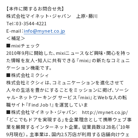
【本件に関するお問合せ先】
株式会社マイネット・ジャパン 上原・藤川
Tel：03-3544-4221
E-mail：
info@mynet.co.jp
＜補足＞
■mixiチェック
2010年9月に開始した、mixiニュースなど興味・関心を持っ
た情報を友人・知人に共有できる『mixi』の新たなコミュニ
ケーション機能です。
■株式会社ミクシィ
株式会社ミクシィは、コミュニケーションを進化させて
人々の生活を豊かにすることをミッションに掲げ、ソーシ
ャル・ネットワーキング サービス『mixi』とWebな人の転
職サイト『Find Job !』を運営していま
■株式会社マイネット・ジャパン: http://mynet.co.jp/
「どこでもドアを実現する」を企業理念として携帯ウェブ事
業を展開するインターネット企業。従業員数は28名（’10年
9月現在）。主事業は、国内2.5万店が利用する店舗向けウェ