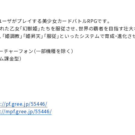
のユーザがプレイする美少女カードバトルRPGです。
れた乙女「幻獣姫」たちを服従させ、世界の覇者を目指す壮大な
し、「姫調教」「姫昇天」「服従」といったシステムで育成・進化さ
、フィーチャーフォン（一部機種を除く）
ム課金型）
://pf.gree.jp/55446/
://mpf.gree.jp/55446/