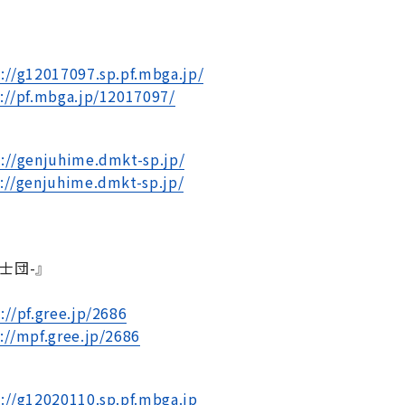
://g12017097.sp.pf.mbga.jp/
://pf.mbga.jp/12017097/
://genjuhime.dmkt-sp.jp/
://genjuhime.dmkt-sp.jp/
士団-』
://pf.gree.jp/2686
://mpf.gree.jp/2686
://g12020110.sp.pf.mbga.jp