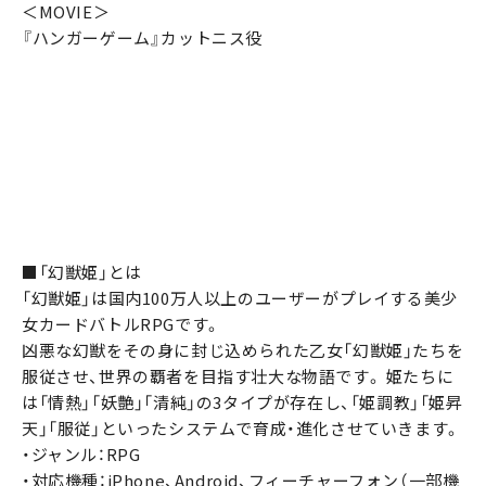
＜MOVIE＞
『ハンガーゲーム』カットニス役
■「幻獣姫」とは
「幻獣姫」は国内100万人以上のユーザーがプレイする美少
女カードバトルRPGです。
凶悪な幻獣をその身に封じ込められた乙女「幻獣姫」たちを
服従させ、世界の覇者を目指す壮大な物語です。 姫たちに
は「情熱」「妖艶」「清純」の3タイプが存在し、「姫調教」「姫昇
天」「服従」といったシステムで育成・進化させていきます。
・ジャンル：RPG
・対応機種：iPhone、Android、フィーチャーフォン（一部機