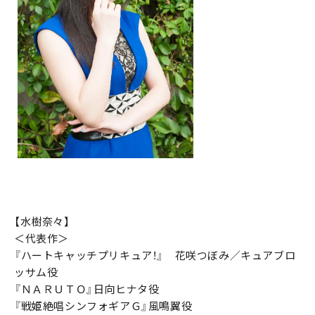
【水樹奈々】
＜代表作＞
『ハートキャッチプリキュア！』 花咲つぼみ／キュアブロ
ッサム役
『ＮＡＲＵＴＯ』日向ヒナタ役
『戦姫絶唱シンフォギアＧ』風鳴翼役