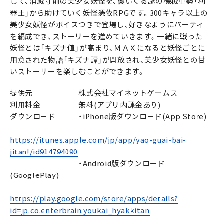
して、消滅寸前の美少女妖怪を、襲いくる謎の機械軍勢「利
器土」から助けていく妖怪憑依RPGです。300キャラ以上の
美少女妖怪がボイスつきで登場し、好きなようにパーティ
を編成でき、ストーリーを進めていきます。一緒に戦った
妖怪とは「キズナ値」が高まり、ＭＡＸになると妖怪ごとに
用意された物語「キズナ譚」が開放され、美少女妖怪との甘
いストーリーを楽しむことができます。
提供元 株式会社マイネットゲームス
利用料金 無料(アプリ内課金あり)
ダウンロード ・iPhone版ダウンロード(App Store)
https://itunes.apple.com/jp/app/yao-guai-bai-
jitan!/id914794090
・Android版ダウンロード
(GooglePlay)
https://play.google.com/store/apps/details?
id=jp.co.enterbrain.youkai_hyakkitan