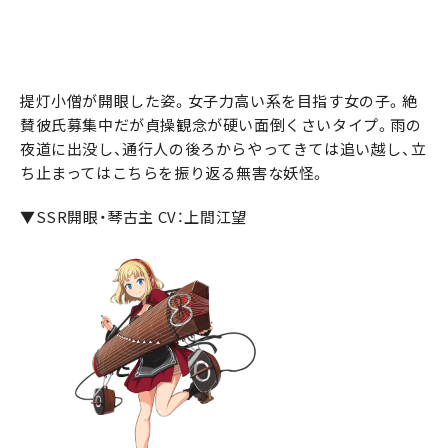
提灯小僧が開眼した姿。女子力高い系を目指す女の子。絶
賛彼氏募集中だが貞操観念が硬い面倒くさいタイプ。雨の
夜道に出没し、通行人の後ろからやってきては追い越し、立
ち止まってはこちらを振り返る無害な妖怪。
▼SSR開眼・琴古主 CV：上間江望