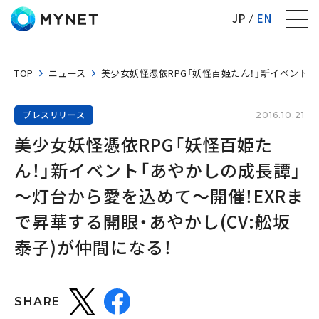
株式会社マイネット
JP
EN
TOP
ニュース
美少女妖怪憑依RPG「妖怪百姫たん！」新イベント「
プレスリリース
2016.10.21
美少女妖怪憑依RPG「妖怪百姫た
ん！」新イベント「あやかしの成長譚」
～灯台から愛を込めて～開催！EXRま
で昇華する開眼・あやかし(CV:舩坂
泰子)が仲間になる！
SHARE