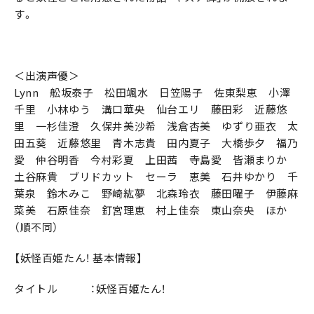
す。
＜出演声優＞
Lynn 舩坂泰子 松田颯水 日笠陽子 佐東梨恵 小澤
千里 小林ゆう 溝口華央 仙台エリ 藤田彩 近藤悠
里 一杉佳澄 久保井美沙希 浅倉杏美 ゆずり亜衣 太
田五葵 近藤悠里 青木志貴 田内夏子 大橋歩夕 福乃
愛 仲谷明香 今村彩夏 上田茜 寺島愛 皆瀬まりか
土谷麻貴 ブリドカット セーラ 恵美 石井ゆかり 千
葉泉 鈴木みこ 野崎紘夢 北森玲衣 藤田曜子 伊藤麻
菜美 石原佳奈 釘宮理恵 村上佳奈 東山奈央 ほか
（順不同）
【妖怪百姫たん！ 基本情報】
タイトル ：妖怪百姫たん！