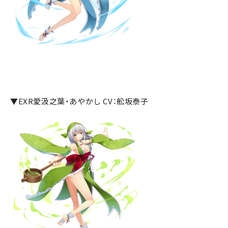
▼EXR愛汲之葉・あやかし CV：舩坂泰子