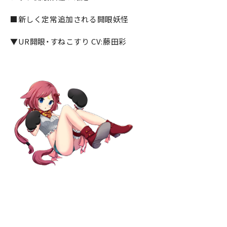
■新しく定常追加される開眼妖怪
▼UR開眼・すねこすり CV:藤田彩