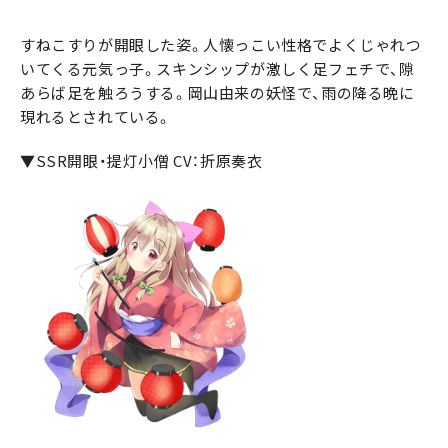
すねこすりが開眼した姿。人懐っこい性格でよくじゃれつ
いてくる元気っ子。スキンシップが激しく足フェチで、隙
あらば足を触ろうする。岡山由来の妖怪で、雨の降る晩に
現れるとされている。
▼SSR開眼・提灯小僧 CV：折原奏衣