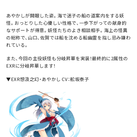
あやかしが開眼した姿。海で迷子の船の道案内をする妖
怪。おっとりした心優しい性格で、一歩下がっての献身的
なサポートが得意。妖怪たちのよき相談相手。海上の怪異
の総称で、山口、佐賀では船を沈める船幽霊を指し忌み嫌わ
れている。
また、今回の主役妖怪も分岐昇華を実装！最終的に2属性の
EXRに分岐昇華します！
▼EXR想汲之幻・あやかし CV：舩坂泰子