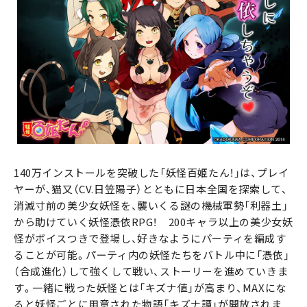
140万インストールを突破した「妖怪百姫たん！」は、プレイ
ヤーが、猫又（CV.日笠陽子）とともに日本全国を探索して、
消滅寸前の美少女妖怪を、襲いくる謎の機械軍勢「利器土」
から助けていく妖怪憑依RPG！ 200キャラ以上の美少女妖
怪がボイスつきで登場し、好きなようにパーティを編成す
ることが可能。パーティ内の妖怪たちをバトル中に「憑依」
（合成進化）して強くして戦い、ストーリーを進めていきま
す。一緒に戦った妖怪とは「キズナ値」が高まり、MAXにな
ると妖怪ごとに用意された物語「キズナ譚」が開放されま