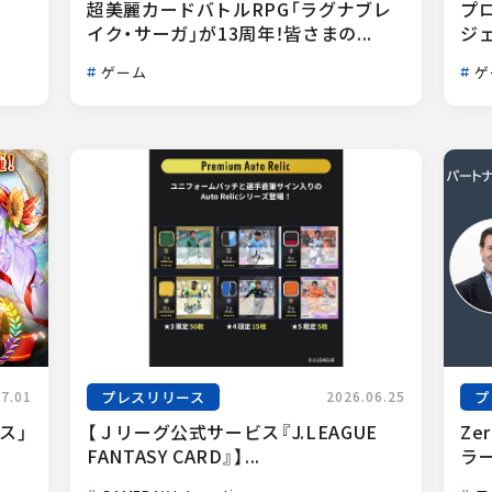
超美麗カードバトルRPG「ラグナブレ
プ
イク・サーガ」が13周年！皆さまの...
ジェ
ゲーム
ゲ
プレスリリース
プ
07.01
2026.06.25
ス」
【Ｊリーグ公式サービス『J.LEAGUE 
Ze
FANTASY CARD』】...
ラー