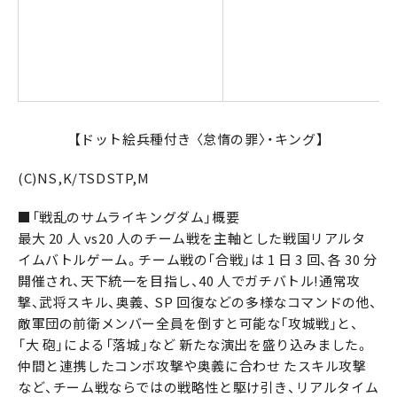
【ドット絵兵種付き 〈怠惰の罪〉・キング】
(C)NS,K/TSDSTP,M
■「戦乱のサムライキングダム」概要
最大 20 人 vs20 人のチーム戦を主軸とした戦国リアルタ
イムバトルゲーム。チーム戦の「合戦」は 1 日 3 回、各 30 分
開催され、天下統一を目指し、40 人でガチバトル!通常攻
撃、武将スキル、奥義、 SP 回復などの多様なコマンドの他、
敵軍団の前衛メンバー全員を倒すと可能な「攻城戦」と、
「大 砲」による「落城」など 新たな演出を盛り込みました。
仲間と連携したコンボ攻撃や奥義に合わせ たスキル攻撃
など、チーム戦ならではの戦略性と駆け引き、リアルタイム