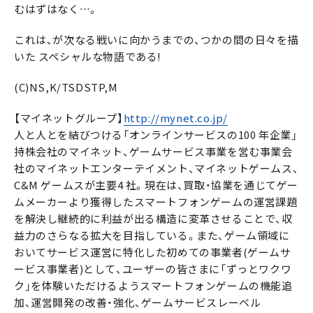
むはずはなく…。
これは、が次なる戦いに向かうまでの、つかの間の日々を描
いた スペシャルな物語である!
(C)NS,K/TSDSTP,M
【マイネットグループ】
http://mynet.co.jp/
人と人とを結びつける「オンラインサービスの100 年企業」
持株会社のマイネット、ゲームサービス事業を営む事業会
社のマイネットエンターテイメント、マイネットゲームス、
C&M ゲームスが主要4 社。現在は、買取・協業を通じてゲー
ムメーカーより獲得したスマートフォンゲームの運営課題
を解決し継続的に利益が出る構造に変革させることで、収
益力のさらなる拡大を目指している。また、ゲーム領域に
おいてサービス運営に特化した初めての事業者(ゲームサ
ービス事業者)として、ユーザーの皆さまに「ずっとワクワ
ク」を体験いただけるようスマートフォンゲームの機能追
加、運営開発の改善・強化、ゲームサービスレーベル