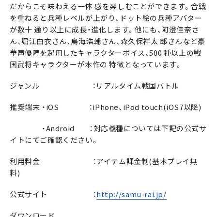
だからこそ味わえる一体 感を楽しむことができます。合戦
を重ねると兵種レベルが上がり、ドット絵の兵種アバター
が数十 通り以上に成長・進化します。他にも、阿澄佳奈さ
ん、堀江由衣さん、鳥海浩輔さん、森久保祥太 郎さんなど豪
華声優陣を起用したキャラクターボイス、500 種以上の戦
国武将キャラクターが本作の 特徴となっています。
ジャンル ：リアルタイム戦国バトル
推奨端末 ・iOS ：iPhone、iPod touch(iOS7以降)
・Android ：対応機種については下記の公式サ
イトにてご確認ください。
利用料金 ：アイテム課金制(基本プレイ無
料)
公式サイト ：
http://samu-rai.jp/
ダウンロード