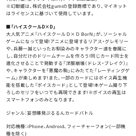
※幻獣姫は、株式会社gumiの登録商標であり、マイネット
はライセンスに基づいて使用しています。
■「ハイスクールD×D」
大人気アニメ『ハイスクールＤ×Ｄ BorN』が、ソーシャル
ゲームになって登場!アニメに登場するリアス・グレモリー
や、兵藤一誠といったお馴染みのキャラクター達を眷属に
し、自分だけのドリームチームを作ろう!同じカード同士を
進化させることで発動する『洋服崩壊（ドレス・ブレイク）』
や、キャラクターを「悪魔の駒」にみたてた『レーティングゲ
ーム』が楽しめます!また、一部のカードにはボイス再生機
能を搭載した『ボイスカード』として登場!本ゲーム撮り下
ろしのセリフをいつでも再現できます!※ボイスの再生は
スマートフォンのみとなります。
ジャンル：妄想爆発ぷるるんカードバトル
対応機種：iPhone、Android、フィーチャーフォン(一部機
種を除く)