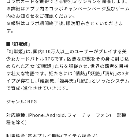
コラボカードを獲得できる特別ミッションを開催します。
※詳細はアプリ内のコラボキャンペーンページ及びゲーム
内のお知らせをご確認ください。
※報酬はコラボ期間終了後、順次配布させていただきま
す。
■「幻獣姫」
「幻獣姫」は、国内110万人以上のユーザーがプレイする美
少女カードバトルRPGです。凶悪な幻獣をその身に封じ込
められた乙女「幻獣姫」たちを服従させ、世界の覇者を目指
す壮大な物語です。 姫たちには「情熱」「妖艶」「清純」の3タ
イプが存在し、「姫調教」「姫昇天」「服従」といったシステム
で育成・進化させていきます。
ジャンル：RPG
対応機種：iPhone、Android、フィーチャーフォン(一部機
種を除く)
利用料金：基本プレイ無料(アイテム課金型)