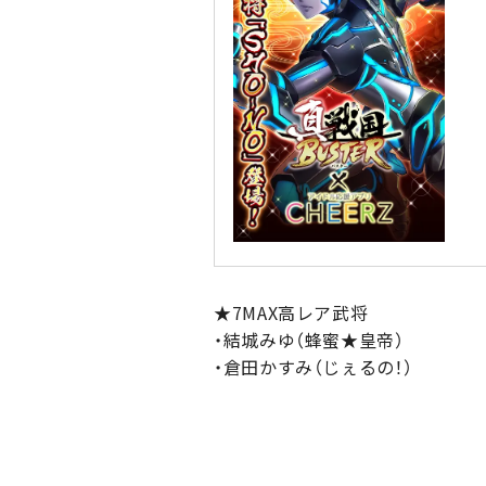
★7MAX高レア武将
・結城みゆ（蜂蜜★皇帝）
・倉田かすみ（じぇるの！）