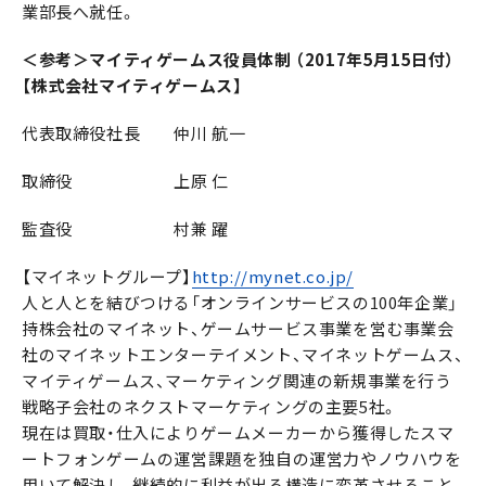
業部長へ就任。
＜参考＞マイティゲームス役員体制 （2017年5月15日付）
【株式会社マイティゲームス】
代表取締役社長 仲川 航一
取締役 上原 仁
監査役 村兼 躍
【マイネットグループ】
http://mynet.co.jp/
人と人とを結びつける「オンラインサービスの100年企業」
持株会社のマイネット、ゲームサービス事業を営む事業会
社のマイネットエンターテイメント、マイネットゲームス、
マイティゲームス、マーケティング関連の新規事業を行う
戦略子会社のネクストマーケティングの主要5社。
現在は買取・仕入によりゲームメーカーから獲得したスマ
ートフォンゲームの運営課題を独自の運営力やノウハウを
用いて解決し、継続的に利益が出る構造に変革させること