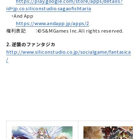
https://play.google.com/store/apps/details?
id=jp.co.siliconstudio.sagaofishtaria
・And App
https://www.andapp.jp/apps/2
権利表記 ：©S&MGames Inc.All rights reserved.
2. 逆襲のファンタジカ
http://www.siliconstudio.co.jp/socialgame/fantasica
/