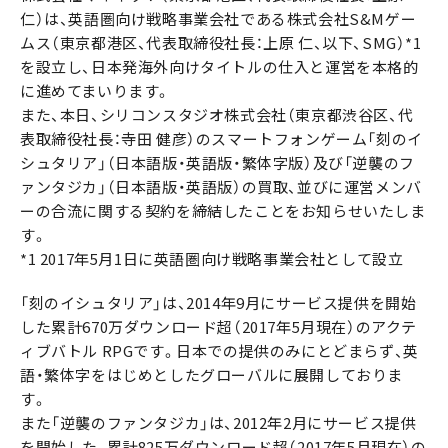
仁）は、英語圏向け戦略事業会社である株式会社S&Mゲー
ムス（東京都港区、代表取締役社長：上原 仁、以下、SMG）*1
を設立し、日本発海外向けタイトルの仕入と運営を本格的
に進めてまいります。
また、本日、シリコンスタジオ株式会社（東京都渋谷区、代
表取締役社長：寺田 健彦）のスマートフォンゲーム「刻のイ
シュタリア」（日本語版・英語版・繁体字版）及び「逆襲のフ
ァンタジカ」（日本語版・英語版）の買取、並びに運営メンバ
ーの合流に関する契約を締結したことをお知らせいたしま
す。
*1 2017年5月1日に英語圏向け戦略事業会社として設立
「刻のイシュタリア」は、2014年9月にサービス提供を開始
した累計670万ダウンロード超（2017年5月現在）のアクテ
ィブバトル RPGです。日本での提供のみにとどまらず、英
語・繁体字をはじめとしたグローバルに展開しておりま
す。
また「逆襲のファンタジカ」は、2012年2月にサービス提供
を開始した、累計825万ダウンロード超（2017年5月現在）の