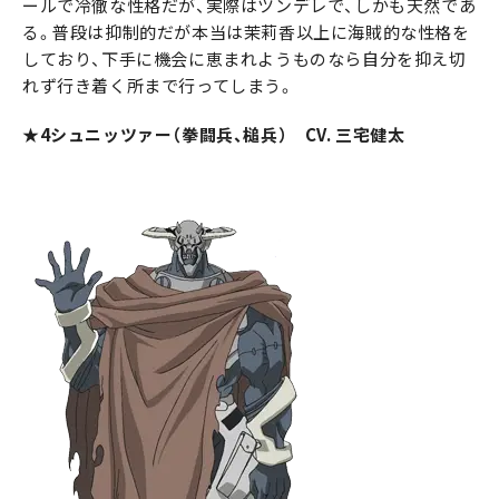
ールで冷徹な性格だが、実際はツンデレで、しかも天然であ
る。普段は抑制的だが本当は茉莉香以上に海賊的な性格を
しており、下手に機会に恵まれようものなら自分を抑え切
れず行き着く所まで行ってしまう。
★4シュニッツァー（拳闘兵、槌兵） CV. 三宅健太