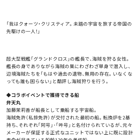
「我はクォーツ・クリスティア。未踏の宇宙を旅する帝国の
先駆けの一人！」
超大型戦艦「グランドクロス」の艦長で、海賊を狩る女性。
艦長の身でありながら海賊の巣にわざわざ単身で潜入し、
辺境海賊たちを「もはや過去の遺物、無用の存在。いなくな
っても誰も困らない」と酷評し海賊狩りを行う。
◆コラボイベントで獲得できる船
弁天丸
加藤茉莉香が船長として乗船する宇宙船。
海賊免許（私掠免許）が交付された最初の船。転換炉を2基
持ち、それぞれ｢阿号｣･｢吽号｣と名付けられているが、元々
メーカーが保証する正式なユニットではない上に既に設計