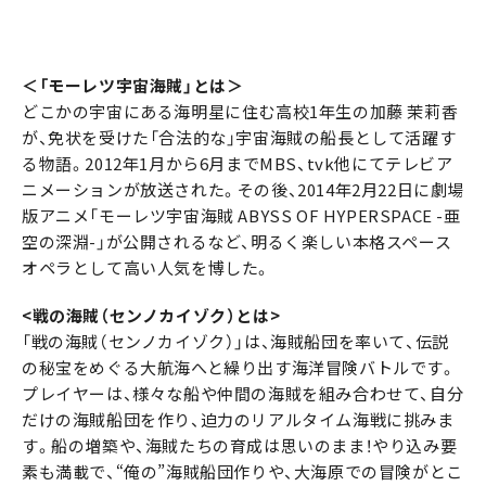
＜「モーレツ宇宙海賊」とは＞
どこかの宇宙にある海明星に住む高校1年生の加藤 茉莉香
が、免状を受けた「合法的な」宇宙海賊の船長として活躍す
る物語。2012年1月から6月までMBS、tvk他にてテレビア
ニメーションが放送された。その後、2014年2月22日に劇場
版アニメ「モーレツ宇宙海賊 ABYSS OF HYPERSPACE -亜
空の深淵-」が公開されるなど、明るく楽しい本格スペース
オペラとして高い人気を博した。
<戦の海賊（センノカイゾク）とは>
「戦の海賊（センノカイゾク）」は、海賊船団を率いて、伝説
の秘宝をめぐる大航海へと繰り出す海洋冒険バトルです。
プレイヤーは、様々な船や仲間の海賊を組み合わせて、自分
だけの海賊船団を作り、迫力のリアルタイム海戦に挑みま
す。船の増築や、海賊たちの育成は思いのまま！やり込み要
素も満載で、“俺の”海賊船団作りや、大海原での冒険がとこ