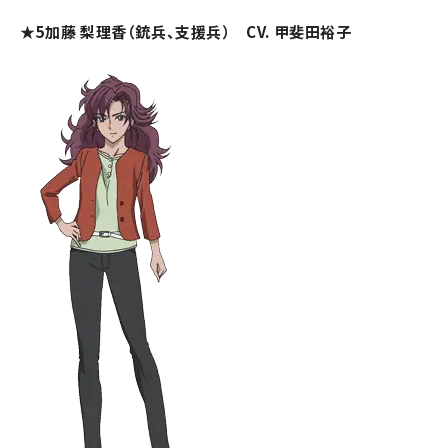
★5加藤 梨理香（銃兵、支援兵） CV. 甲斐田裕子