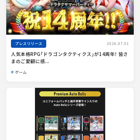
プレスリリース
2026.07.01
人気本格RPG「ドラゴンタクティクス」が14周年！ 皆さ
まのご愛顧に感...
ゲーム