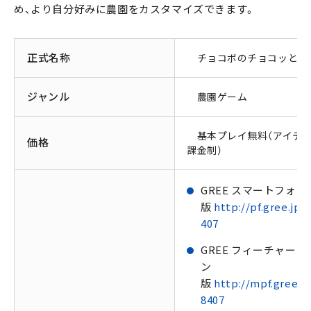
め、より自分好みに農園をカスタマイズできます。
正式名称
チョコボのチョコッと農
ジャンル
農園ゲーム
基本プレイ無料（アイテ
価格
課金制）
GREE スマートフォン
版
http://pf.gree.jp/
407
GREE フィーチャーフ
ン
版
http://mpf.gree.jp
8407