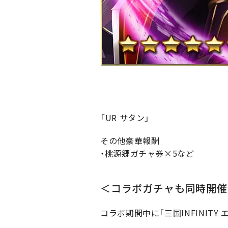
「UR サタン」
その他豪華報酬
・桃源郷ガチャ券×5など
＜コラボガチャも同時開催
コラボ期間中に「三国INFINI