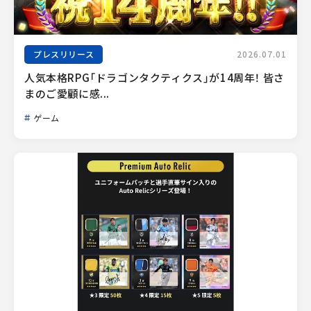
プレスリリース
2026.07.01
人気本格RPG「ドラゴンタクティクス」が14周年！ 皆さ
まのご愛顧に感...
ゲーム