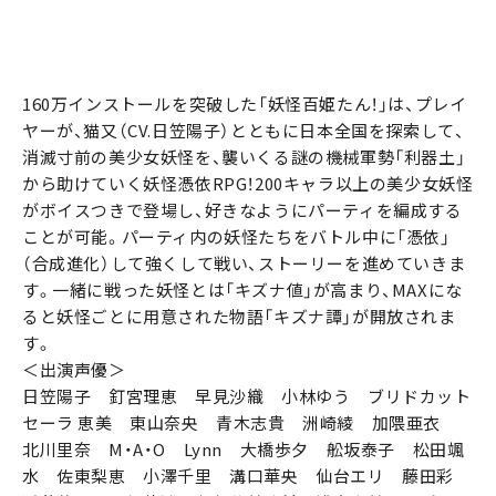
160万インストールを突破した「妖怪百姫たん！」は、プレイ
ヤーが、猫又（CV.日笠陽子）とともに日本全国を探索して、
消滅寸前の美少女妖怪を、襲いくる謎の機械軍勢「利器土」
から助けていく妖怪憑依RPG！200キャラ以上の美少女妖怪
がボイスつきで登場し、好きなようにパーティを編成する
ことが可能。パーティ内の妖怪たちをバトル中に「憑依」
（合成進化）して強くして戦い、ストーリーを進めていきま
す。一緒に戦った妖怪とは「キズナ値」が高まり、MAXにな
ると妖怪ごとに用意された物語「キズナ譚」が開放されま
す。
＜出演声優＞
日笠陽子 釘宮理恵 早見沙織 小林ゆう ブリドカット
セーラ 恵美 東山奈央 青木志貴 洲崎綾 加隈亜衣
北川里奈 M・A・O Lynn 大橋歩夕 舩坂泰子 松田颯
水 佐東梨恵 小澤千里 溝口華央 仙台エリ 藤田彩