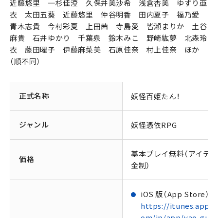
近藤悠里 一杉佳澄 久保井美沙希 浅倉杏美 ゆずり亜
衣 太田五葵 近藤悠里 仲谷明香 田内夏子 福乃愛
青木志貴 今村彩夏 上田茜 寺島愛 皆瀬まりか 土谷
麻貴 石井ゆかり 千葉泉 鈴木みこ 野崎紘夢 北森玲
衣 藤田曜子 伊藤麻菜美 石原佳奈 村上佳奈 ほか
（順不同）
正式名称
妖怪百姫たん！
ジャンル
妖怪憑依RPG
基本プレイ無料（アイテ
価格
金制）
iOS 版（App Store）
https://itunes.apple
om/jp/app/yao-guai