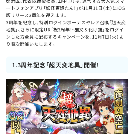
都港区、代表取締役社長：田中 亘）は、運営する大人気スマ
ートフォンアプリ「妖怪百姫たん！」が11月11日（土）にiOS
版リリース3周年を迎えます。
3周年を記念し、特別ログインボーナスやレア召喚「超天変
地異」、さらに限定UR「祝3周年！・猫又＆化け猫」をログイ
ンした方全員に配布するキャンペーンを、11月7日（火）よ
り順次開催いたします。
1.3周年記念「超天変地異」開催！