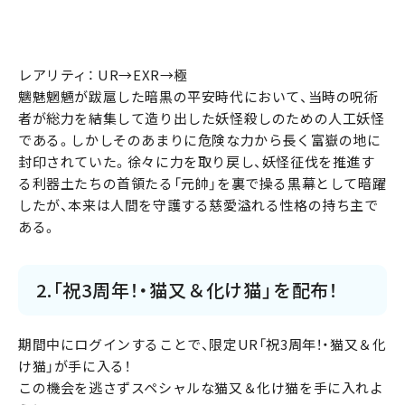
レアリティ： UR→EXR→極
魑魅魍魎が跋扈した暗黒の平安時代において、当時の呪術
者が総力を結集して造り出した妖怪殺しのための人工妖怪
である。しかしそのあまりに危険な力から長く富嶽の地に
封印されていた。徐々に力を取り戻し、妖怪征伐を推進す
る利器土たちの首領たる「元帥」を裏で操る黒幕として暗躍
したが、本来は人間を守護する慈愛溢れる性格の持ち主で
ある。
2.「祝3周年！・猫又＆化け猫」を配布！
期間中にログインすることで、限定UR「祝3周年！・猫又＆化
け猫」が手に入る！
この機会を逃さずスペシャルな猫又＆化け猫を手に入れよ