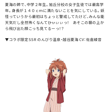
夏海の姉で、中学２年生。旭丘分校の女子生徒では最高学
年。身長が１４０ｃｍに満たないことを気にしている。妖
怪っていうから最初はちょっと警戒してたけど、みんな能
天気だし全然怖くなんて――ひぃぃぃっ！ あそこの塀の上か
ら飛び出た顔こっち見てるーっ！？
▼コラボ限定SSR のんびり温泉・越谷夏海 CV：佐倉綾音