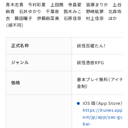
青木志貴 今村彩夏 上田茜 寺島愛 皆瀬まりか 土谷
麻貴 石井ゆかり 千葉泉 鈴木みこ 野崎紘夢 北森玲
衣 藤田曜子 伊藤麻菜美 石原佳奈 村上佳奈 ほか
（順不同）
正式名称
妖怪百姫たん！
ジャンル
妖怪憑依RPG
基本プレイ無料（アイテ
価格
金制）
iOS 版（App Store）
https://itunes.apple
om/jp/app/yao-guai
bai-