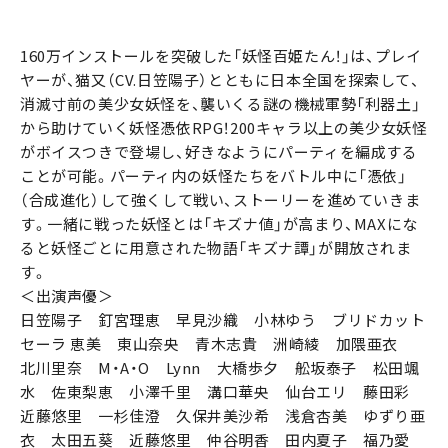
160万インストールを突破した「妖怪百姫たん！」は、プレイ
ヤーが、猫又（CV.日笠陽子）とともに日本全国を探索して、
消滅寸前の美少女妖怪を、襲いくる謎の機械軍勢「利器土」
から助けていく妖怪憑依RPG！200キャラ以上の美少女妖怪
がボイスつきで登場し、好きなようにパーティを編成する
ことが可能。パーティ内の妖怪たちをバトル中に「憑依」
（合成進化）して強くして戦い、ストーリーを進めていきま
す。一緒に戦った妖怪とは「キズナ値」が高まり、MAXにな
ると妖怪ごとに用意された物語「キズナ譚」が開放されま
す。
＜出演声優＞
日笠陽子 釘宮理恵 早見沙織 小林ゆう ブリドカット
セーラ 恵美 東山奈央 青木志貴 洲崎綾 加隈亜衣
北川里奈 M・A・O Lynn 大橋歩夕 舩坂泰子 松田颯
水 佐東梨恵 小澤千里 溝口華央 仙台エリ 藤田彩
近藤悠里 一杉佳澄 久保井美沙希 浅倉杏美 ゆずり亜
衣 太田五葵 近藤悠里 仲谷明香 田内夏子 福乃愛