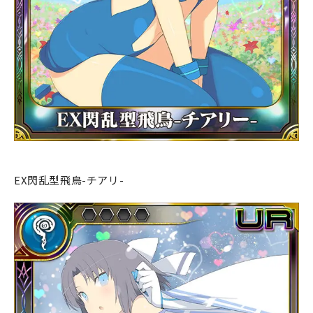
EX閃乱型飛鳥-チアリ-