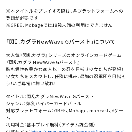
※本タイトルをプレイする際は、各プラットフォームへの
登録が必要です
※GREE、Mobageでは18歳未満の利用はできません
「閃乱カグラNewWave Gバースト」について
大人気『閃乱カグラ』シリーズのオンラインカードゲーム
『閃乱カグラ NewWave Gバースト』！
胸も個性も豊かな80人以上の忍を目指す少女たちが登場！
少女たちをスカウトし、任務に挑み、最胸の忍軍団を目指そ
う！いざ尋常に舞い散れ！
タイトル：閃乱カグラNewWave Gバースト
ジャンル：爆乳ハイパーカードバトル
対応プラットフォーム：GREE、Mobage、mobcast、dゲー
ム
利用料金：基本プレイ無料（アイテム課金制）
公式サイト：
http://www.marv.jp/product/kagura_nw/