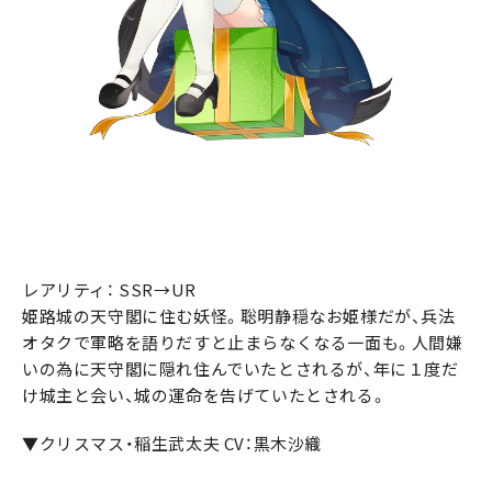
レアリティ： SSR→UR
姫路城の天守閣に住む妖怪。聡明静穏なお姫様だが、兵法
オタクで軍略を語りだすと止まらなくなる一面も。人間嫌
いの為に天守閣に隠れ住んでいたとされるが、年に１度だ
け城主と会い、城の運命を告げていたとされる。
▼クリスマス・稲生武太夫 CV：黒木沙織