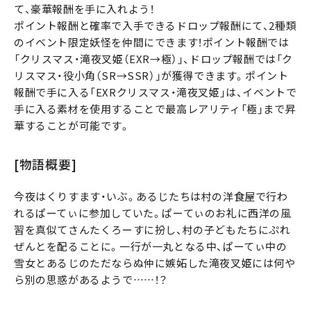
て、豪華報酬を手に入れよう！
ポイント報酬と確率で入手できるドロップ報酬にて、2種類
のイベント限定妖怪を仲間にできます！ポイント報酬では
「クリスマス・滝夜叉姫（EXR→極）」、ドロップ報酬では「ク
リスマス・役小角（SR→SSR）」が獲得できます。ポイント
報酬で手に入る「EXRクリスマス・滝夜叉姫」は、イベントで
手に入る素材を使用することで最高レアリティ「極」まで昇
華することが可能です。
[物語概要]
今夜はくりすます・いぶ。あるじたちは村の洋食屋で行わ
れるぱーてぃに参加していた。ぱーてぃのお礼に西洋の風
習を真似てさんたくろーすに扮し、村の子どもたちにぷれ
ぜんとを配ることに。一行が一丸となる中、ぱーてぃ中の
雪女とあるじのただならぬ仲に嫉妬した滝夜叉姫には何や
ら別の思惑があるようで……！？