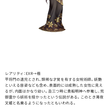
レアリティ：EXR→極
平将門の遺児とされ、類稀な才覚を有する女呪術師。妖艶
といえる容姿なども含め、表面的には成熟した女性に見え
るが、内面はかなり幼い。丑三つ時に貴船明神へ参篭し、荒
御霊から妖術を授かったという伝説がある。このとき滝夜
叉姫と名乗るようになったともいわれる。