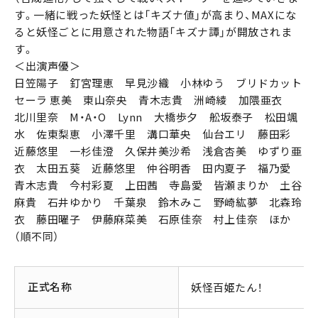
す。一緒に戦った妖怪とは「キズナ値」が高まり、MAXにな
ると妖怪ごとに用意された物語「キズナ譚」が開放されま
す。
＜出演声優＞
日笠陽子 釘宮理恵 早見沙織 小林ゆう ブリドカット
セーラ 恵美 東山奈央 青木志貴 洲崎綾 加隈亜衣
北川里奈 M・A・O Lynn 大橋歩夕 舩坂泰子 松田颯
水 佐東梨恵 小澤千里 溝口華央 仙台エリ 藤田彩
近藤悠里 一杉佳澄 久保井美沙希 浅倉杏美 ゆずり亜
衣 太田五葵 近藤悠里 仲谷明香 田内夏子 福乃愛
青木志貴 今村彩夏 上田茜 寺島愛 皆瀬まりか 土谷
麻貴 石井ゆかり 千葉泉 鈴木みこ 野崎紘夢 北森玲
衣 藤田曜子 伊藤麻菜美 石原佳奈 村上佳奈 ほか
（順不同）
正式名称
妖怪百姫たん！