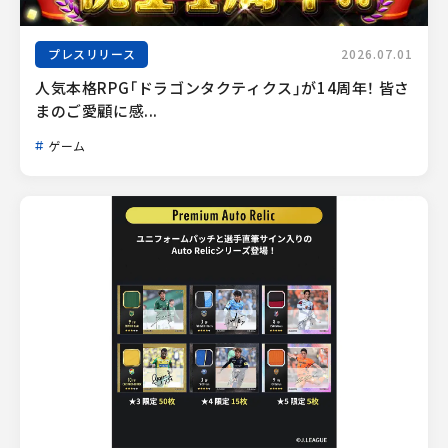
プレスリリース
2026.07.01
人気本格RPG「ドラゴンタクティクス」が14周年！ 皆さ
まのご愛顧に感...
ゲーム