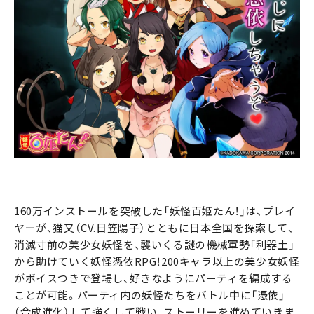
160万インストールを突破した「妖怪百姫たん！」は、プレイ
ヤーが、猫又（CV.日笠陽子）とともに日本全国を探索して、
消滅寸前の美少女妖怪を、襲いくる謎の機械軍勢「利器土」
から助けていく妖怪憑依RPG！200キャラ以上の美少女妖怪
がボイスつきで登場し、好きなようにパーティを編成する
ことが可能。パーティ内の妖怪たちをバトル中に「憑依」
（合成進化）して強くして戦い、ストーリーを進めていきま