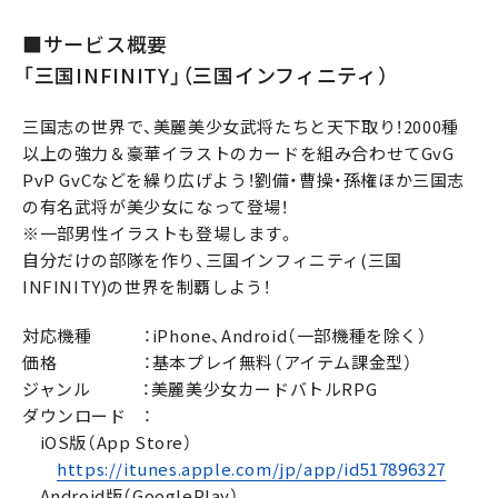
■サービス概要
「三国INFINITY」（三国インフィニティ）
三国志の世界で、美麗美少女武将たちと天下取り！2000種
以上の強力＆豪華イラストのカードを組み合わせてGvG
PvP GvCなどを繰り広げよう！劉備・曹操・孫権ほか三国志
の有名武将が美少女になって登場！
※一部男性イラストも登場します。
自分だけの部隊を作り、三国インフィニティ(三国
INFINITY)の世界を制覇しよう！
対応機種 ：iPhone、Android（一部機種を除く）
価格 ：基本プレイ無料（アイテム課金型）
ジャンル ：美麗美少女カードバトルRPG
ダウンロード ：
iOS版（App Store）
https://itunes.apple.com/jp/app/id517896327
Android版（GooglePlay）