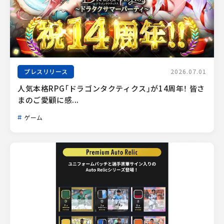
プレスリリース
2026.07.01
人気本格RPG「ドラゴンタクティクス」が14周年！ 皆さ
まのご愛顧に感...
ゲーム