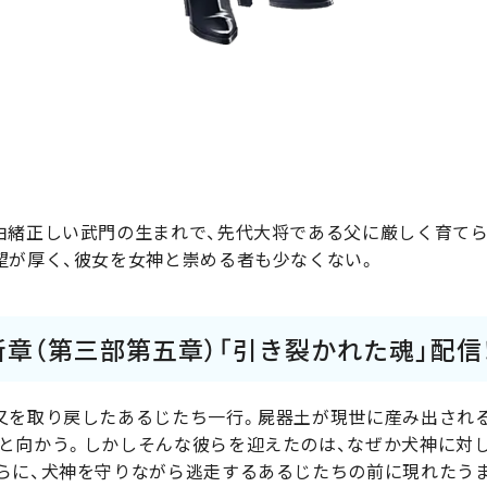
由緒正しい武門の生まれで、先代大将である父に厳しく育て
望が厚く、彼女を女神と崇める者も少なくない。
新章（第三部第五章）「引き裂かれた魂」配信
又を取り戻したあるじたち一行。屍器土が現世に産み出され
と向かう。しかしそんな彼らを迎えたのは、なぜか犬神に対
らに、犬神を守りながら逃走するあるじたちの前に現れたう