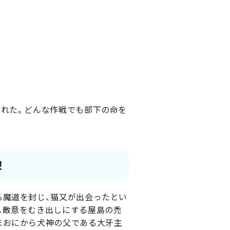
られた。どんな作戦でも部下の命を
！
る魔道を封じ、猫又が出会ったとい
し敵意をむき出しにする屋島の禿
まおにから犬神の父である大牙主