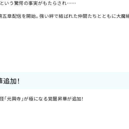
という驚愕の事実がもたらされ……
第五章配信を開始。強い絆で結ばれた仲間たちとともに大魔
華追加！
怪「元興寺」が極になる覚醒昇華が追加！