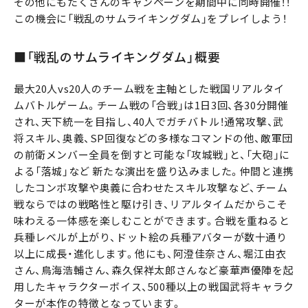
その他にもたくさんのキャンペーンを期間中に同時開催！！
この機会に「戦乱のサムライキングダム」をプレイしよう！
■「戦乱のサムライキングダム」概要
最大20人vs20人のチーム戦を主軸とした戦国リアルタイ
ムバトルゲーム。チーム戦の「合戦」は1日3回、各30分開催
され、天下統一を目指し、40人でガチバトル！通常攻撃、武
将スキル、奥義、SP回復などの多様なコマンドの他、敵軍団
の前衛メンバー全員を倒すと可能な「攻城戦」と、「大砲」に
よる「落城」など 新たな演出を盛り込みました。仲間と連携
したコンボ攻撃や奥義に合わせたスキル攻撃など、チーム
戦ならではの戦略性と駆け引き、リアルタイムだからこそ
味わえる一体感を楽しむことができます。合戦を重ねると
兵種レベルが上がり、ドット絵の兵種アバターが数十通り
以上に成長・進化します。他にも、阿澄佳奈さん、堀江由衣
さん、鳥海浩輔さん、森久保祥太郎さんなど豪華声優陣を起
用したキャラクターボイス、500種以上の戦国武将キャラク
ターが本作の特徴となっています。