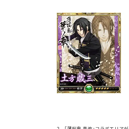
2．「薄桜鬼 真改」コラボエリアが