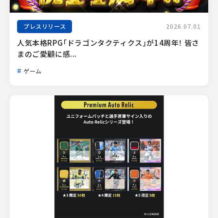
プレスリリース
2026.07.01
人気本格RPG「ドラゴンタクティクス」が14周年！ 皆さ
まのご愛顧に感...
ゲーム