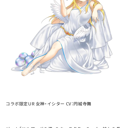
コラボ限定UR 女神・イシター CV：円城寺舞