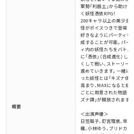
軍勢「利器土」から助けて
く妖怪憑依RPG！
200キャラ以上の美少女
怪がボイスつきで登場し
好きなようにパーティを
成することが可能。パー
ィ内の妖怪たちをバトル
に「憑依」（合成進化）して
くして戦い、ストーリー
進めていきます。一緒に
った妖怪とは「キズナ値」
高まり、MAXになると妖
ごとに用意された物語「
ズナ譚」が開放されます。
概要
＜出演声優＞
日笠陽子、釘宮理恵、早見
織、小林ゆう、ブリドカッ