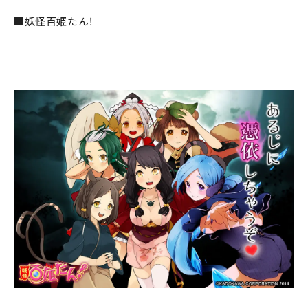
■妖怪百姫たん！