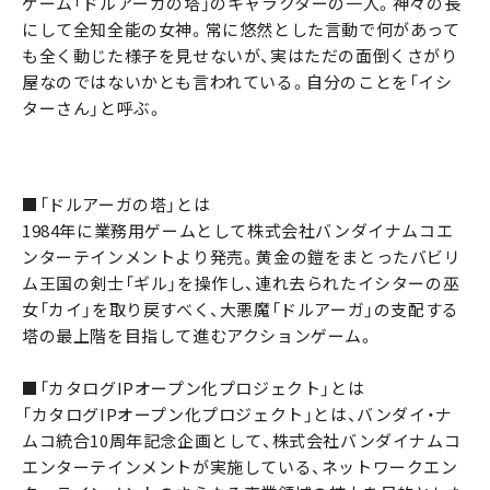
ゲーム「ドルアーガの塔」のキャラクターの一人。神々の長
にして全知全能の女神。常に悠然とした言動で何があって
も全く動じた様子を見せないが、実はただの面倒くさがり
屋なのではないかとも言われている。自分のことを「イシ
ターさん」と呼ぶ。
■「ドルアーガの塔」とは
1984年に業務用ゲームとして株式会社バンダイナムコエ
ンターテインメントより発売。黄金の鎧をまとったバビリ
ム王国の剣士「ギル」を操作し、連れ去られたイシターの巫
女「カイ」を取り戻すべく、大悪魔「ドルアーガ」の支配する
塔の最上階を目指して進むアクションゲーム。
■「カタログIPオープン化プロジェクト」とは
「カタログIPオープン化プロジェクト」とは、バンダイ・ナ
ムコ統合10周年記念企画として、株式会社バンダイナムコ
エンターテインメントが実施している、ネットワークエン