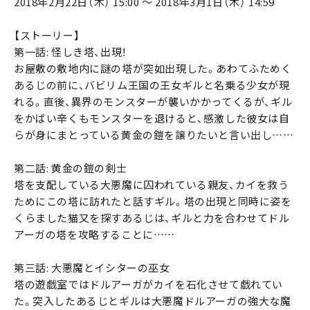
2018年2月22日（木） 15:00 ～ 2018年3月1日（木） 14:59
【ストーリー】
第一話: 怪しき塔、出現！
お屋敷の敷地内に謎の塔が突如出現した。あわてふためく
あるじの前に、バビリム王国の王女ギルと名乗る少女が現
れる。直後、異界のモンスターが襲いかかってくるが、ギル
をかばい辛くもモンスターを退けると、感激した彼女は自
らが身にまとっている黄金の鎧を譲りたいと言い出し……
第二話: 黄金の鎧の剣士
塔を支配している大悪魔に囚われている親友、カイを救う
ためにこの塔に訪れたと話すギル。塔の出現と同時に姿を
くらました猫又を探すあるじは、ギルと力を合わせてドル
アーガの塔を攻略することに……
第三話: 大悪魔とイシターの巫女
塔の遊戯室ではドルアーガがカイを石化させて戯れてい
た。突入したあるじとギルは大悪魔ドルアーガの強大な魔