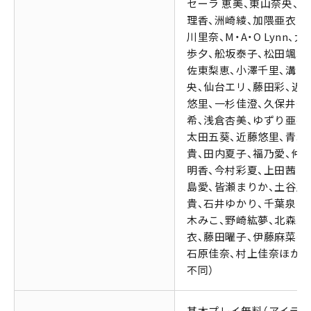
セーラ 恵美、東山奈央、立
理香、洲崎綾、加隈亜衣、
川里奈、M・A・O Lynn、大
歩夕、舩坂泰子、松田颯水
佐東梨恵、小澤千里、溝口
央、仙台エリ、藤田彩、近
悠里、一杉佳澄、久保井美
希、浅倉杏美、ゆずり亜衣
太田五葵、近藤悠里、青木
貴、田内夏子、福乃愛、仲
明香、今村彩夏、上田茜、
島愛、皆瀬まりか、土谷麻
貴、石井ゆかり、千葉泉、
木みこ、野崎紘夢、北森玲
衣、藤田曜子、伊藤麻菜美
石原佳奈、村上佳奈ほか（
不同）