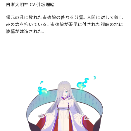
白峯大明神 CV:引坂理絵
保元の乱に敗れた崇徳院の善なる分霊。人間に対して慈し
みの念を抱いている。崇徳院が荼毘に付された讃岐の地に
陵墓が建造された。