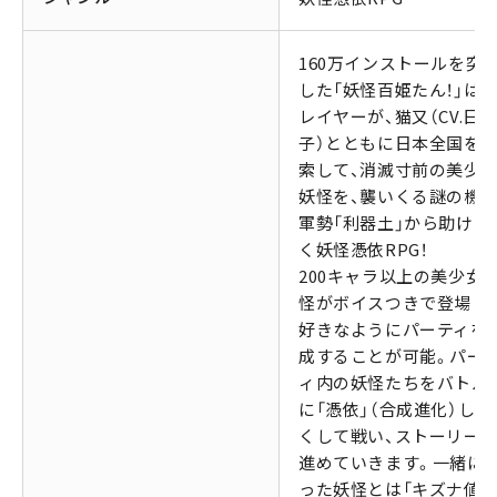
160万インストールを突
した「妖怪百姫たん！」は、
レイヤーが、猫又（CV.日
子）とともに日本全国を
索して、消滅寸前の美少
妖怪を、襲いくる謎の機
軍勢「利器土」から助けて
く妖怪憑依RPG！
200キャラ以上の美少女
怪がボイスつきで登場し
好きなようにパーティを
成することが可能。パー
ィ内の妖怪たちをバトル
に「憑依」（合成進化）して
くして戦い、ストーリー
進めていきます。一緒に
った妖怪とは「キズナ値」