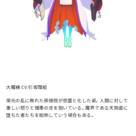
大魔縁 CV:引坂理絵
保元の乱に敗れた崇徳院が怨霊と化した姿。人間に対して
激しい怒りと憎悪の念を抱いている。魔界である天狗道に
堕ちた者たちを総称していう場合もある。