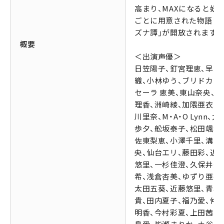
高まり、MAXになると妖
ごとに用意された物語「
ズナ譚」が開放されます。
概要
＜出演声優＞
日笠陽子、釘宮理恵、早見
織、小林ゆう、ブリドカッ
セーラ 恵美、東山奈央、立
理香、洲崎綾、加隈亜衣、
川里奈、M・A・O Lynn、大
歩夕、舩坂泰子、松田颯水
佐東梨恵、小澤千里、溝口
央、仙台エリ、藤田彩、近
悠里、一杉佳澄、久保井美
希、浅倉杏美、ゆずり亜衣
太田五葵、近藤悠里、青木
貴、田内夏子、福乃愛、仲
明香、今村彩夏、上田茜、