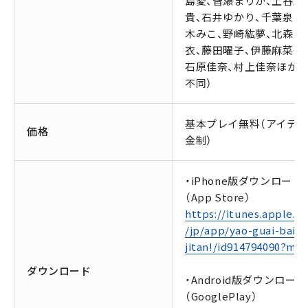
島愛、皆瀬まりか、土谷麻
貴、石井ゆかり、千葉泉、
木みこ、野崎紘夢、北森玲
衣、藤田曜子、伊藤麻菜美
石原佳奈、村上佳奈ほか（
不同）
基本プレイ無料（アイテ
価格
金制）
・iPhone版ダウンロード
（App Store）
https://itunes.apple.c
/jp/app/yao-guai-bai-
jitan!/id914794090?mt=
ダウンロード
・Android版ダウンロード
（GooglePlay）