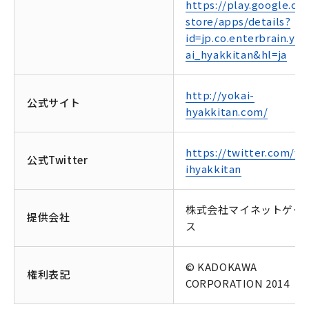
https://play.google.co
store/apps/details?
id=jp.co.enterbrain.yo
ai_hyakkitan&hl=ja
http://yokai-
公式サイト
hyakkitan.com/
https://twitter.com/yo
公式Twitter
ihyakkitan
株式会社マイネットゲー
提供会社
ス
© KADOKAWA
権利表記
CORPORATION 2014