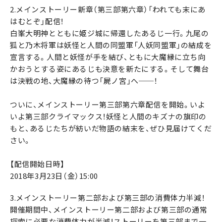
2.メインストーリー新章（第三部第六章）「われても末にあ
はむとぞ」配信！
白峯大明神とともに姫ジ城に帰還したあるじ一行。九尾の
狐と乃木将軍は妖怪と人間の同盟軍「人妖同盟軍」の結成を
宣言する。人間と妖怪が手を結び、ともに大魔縁に立ち向
かおうとする姿にあるじも決意を新たにする。そして舞台
は決戦の地、大魔縁の待つ「屍ノ宮」へ──！
ついに、メインストーリー第三部第六章配信を開始。いよ
いよ第三部クライマックス！妖怪と人間のキズナの旗印の
もと、あるじたちが紡いだ物語の結末を、ぜひ見届けてくだ
さい。
【配信開始日時】
2018年3月23日（金）15:00
3.メインストーリー第二部および第三部の消費体力半減！
開催期間中、メインストーリー第二部および第三部の通常
探索に必要な消費体力が半減！ストーリーを第三部まで一