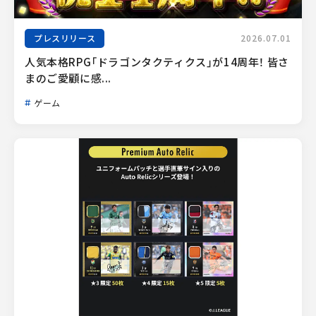
プレスリリース
2026.07.01
人気本格RPG「ドラゴンタクティクス」が14周年！ 皆さ
まのご愛顧に感...
ゲーム