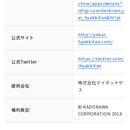
store/apps/details?
id=jp.co.enterbrain.yo
ai_hyakkitan&hl=ja
http://yokai-
公式サイト
hyakkitan.com/
https://twitter.com/yo
公式Twitter
ihyakkitan
株式会社マイネットゲー
提供会社
ス
© KADOKAWA
権利表記
CORPORATION 2014