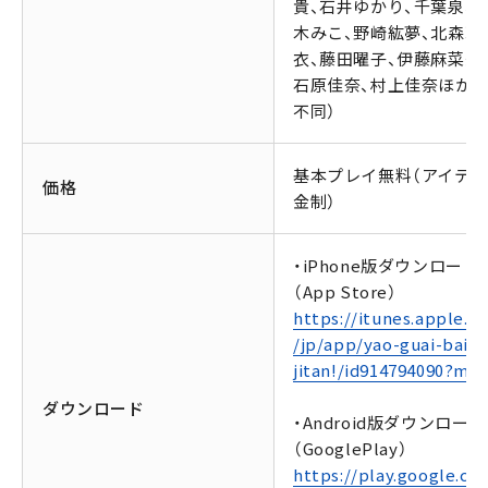
貴、石井ゆかり、千葉泉、
木みこ、野崎紘夢、北森玲
衣、藤田曜子、伊藤麻菜美
石原佳奈、村上佳奈ほか（
不同）
基本プレイ無料（アイテ
価格
金制）
・iPhone版ダウンロード
（App Store）
https://itunes.apple.c
/jp/app/yao-guai-bai-
jitan!/id914794090?mt=
ダウンロード
・Android版ダウンロード
（GooglePlay）
https://play.google.co