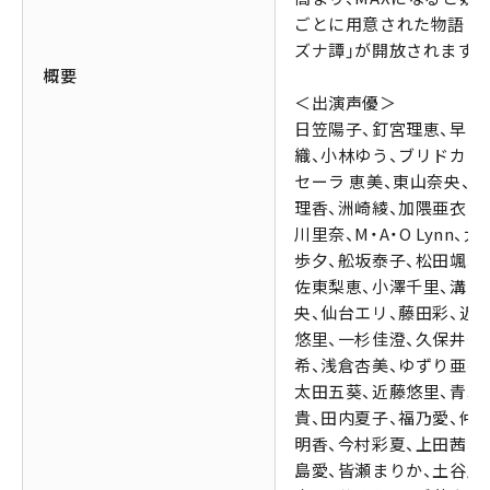
ごとに用意された物語「
ズナ譚」が開放されます。
概要
＜出演声優＞
日笠陽子、釘宮理恵、早見
織、小林ゆう、ブリドカッ
セーラ 恵美、東山奈央、立
理香、洲崎綾、加隈亜衣、
川里奈、M・A・O Lynn、大
歩夕、舩坂泰子、松田颯水
佐東梨恵、小澤千里、溝口
央、仙台エリ、藤田彩、近
悠里、一杉佳澄、久保井美
希、浅倉杏美、ゆずり亜衣
太田五葵、近藤悠里、青木
貴、田内夏子、福乃愛、仲
明香、今村彩夏、上田茜、
島愛、皆瀬まりか、土谷麻