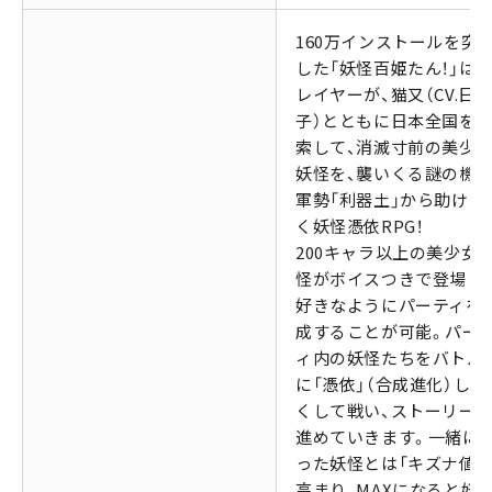
160万インストールを突
した「妖怪百姫たん！」は、
レイヤーが、猫又（CV.日
子）とともに日本全国を
索して、消滅寸前の美少
妖怪を、襲いくる謎の機
軍勢「利器土」から助けて
く妖怪憑依RPG！
200キャラ以上の美少女
怪がボイスつきで登場し
好きなようにパーティを
成することが可能。パー
ィ内の妖怪たちをバトル
に「憑依」（合成進化）して
くして戦い、ストーリー
進めていきます。一緒に
った妖怪とは「キズナ値」
高まり、MAXになると妖