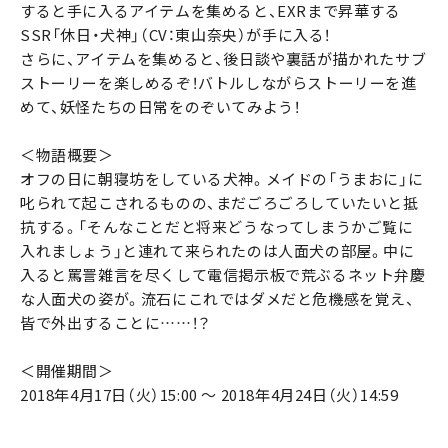
すると手に入るアイテムを集めると、EXRまで昇華する
SSR「休日・犬神」（CV：東山奈央）が手に入る！
さらに、アイテムを集めると、後日談や裏話が描かれたサブ
ストーリーを楽しめるぞ！バトルしながらストーリーを進
めて、妖怪たちの日常をのぞいてみよう！
＜物語概要＞
オフの日に朝寝坊をしている犬神。メイドの「うまおに」に
叱られて起こされるものの、まだごろごろしていたいと抵
抗する。「そんなことだと将来どうなってしまうかご覧に
入れましょう」と連れて来られたのは人面犬の部屋。中に
入ると罵詈雑言を尽くして電信掲示板で荒ぶるネット弁慶
な人面犬の姿が。流石にこれではダメだと危機感を覚え、
皆で外出することに……！？
＜開催期間＞
2018年4月17日（火）15:00 ～ 2018年4月24日（火）14:59