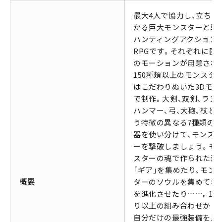
最大4人で協力し、立ちは
かる巨大モンスターと戦
ハンティングアクション
RPGです。それぞれに固
のモーションが用意され
150種類以上のモンスタ
はこだわりぬいた3Dモデ
で制作。大剣、双剣、ラン
ハンマー、弓、大砲、杖と
う特徴の異なる7種類の
器を使い分けて、モンス
ーを撃破しましょう。モ
スターの魂で作られた装
「ギア」を集めたり、モン
概要
ターのソウルを集めてギ
を進化させたり……。1億
り以上の組み合わせから
自分だけの最強装備を見