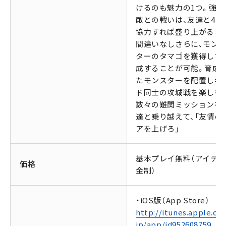
けるのも魅力の1つ。強大
敵との戦いは、友達と4人
協力すれば盛り上がるこ
間違いなしさらに、モン
ターのタマゴを獲得して
成することが可能。育成
たモンスターを配置しギ
ド同士の攻城戦を楽しもう
数々の難関ミッションを
達と乗り越えて、「友情の
アを上げろ」
基本プレイ無料（アイテ
価格
金制）
・iOS版（App Store）
http://itunes.apple.co
jp/app/id952608759