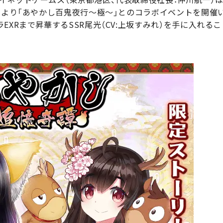
日より「あやかし百鬼夜行～極～」とのコラボイベントを開催
EXRまで昇華するSSR尾光（CV:上坂すみれ）を手に入れる