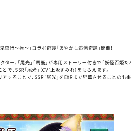
し百鬼夜行～極～」コラボ奇譚「あやかし追憶奇譚」開催！
クター、「尾光」「馬鹿」が専用ストーリー付きで「妖怪百姫たん
で、SSR「尾光」（CV：上坂すみれ）をもらえます。
アすることで、SSR「尾光」をEXRまで昇華させることの出