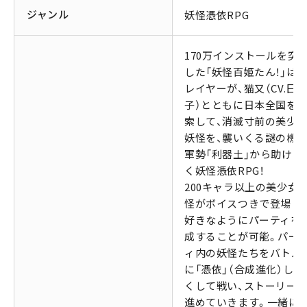
ジャンル
妖怪憑依RPG
170万インストールを突
した「妖怪百姫たん！」は、
レイヤーが、猫又（CV.日
子）とともに日本全国を
索して、消滅寸前の美少
妖怪を、襲いくる謎の機
軍勢「利器土」から助けて
く妖怪憑依RPG！
200キャラ以上の美少女
怪がボイスつきで登場し
好きなようにパーティを
成することが可能。パー
ィ内の妖怪たちをバトル
に「憑依」（合成進化）して
くして戦い、ストーリー
進めていきます。一緒に