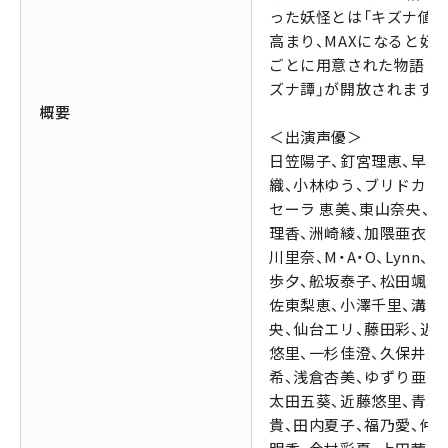
った妖怪とは「キズナ値」
高まり、MAXになると妖
ごとに用意された物語「
ズナ譚」が開放されます。
概要
＜出演声優＞
日笠陽子、釘宮理恵、早見
織、小林ゆう、ブリドカッ
セーラ 恵美、東山奈央、立
理香、洲崎綾、加隈亜衣、
川里奈、M・A・O、Lynn、
歩夕、舩坂泰子、松田颯水
佐東梨恵、小澤千里、溝口
央、仙台エリ、藤田彩、近
悠里、一杉佳澄、久保井美
希、浅倉杏美、ゆずり亜衣
太田五葵、近藤悠里、青木
貴、田内夏子、福乃愛、仲