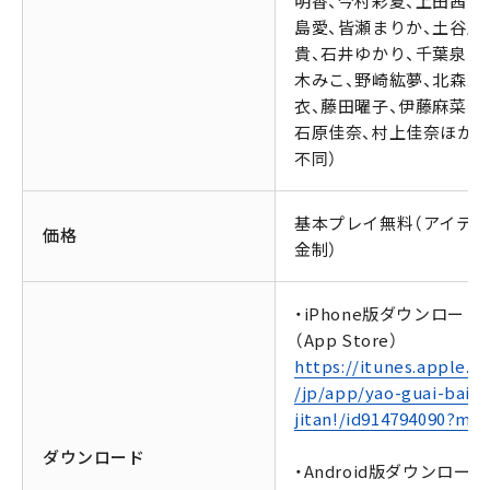
明香、今村彩夏、上田茜、
島愛、皆瀬まりか、土谷麻
貴、石井ゆかり、千葉泉、
木みこ、野崎紘夢、北森玲
衣、藤田曜子、伊藤麻菜美
石原佳奈、村上佳奈ほか（
不同）
基本プレイ無料（アイテ
価格
金制）
・iPhone版ダウンロード
（App Store）
https://itunes.apple.c
/jp/app/yao-guai-bai-
jitan!/id914794090?mt=
ダウンロード
・Android版ダウンロード