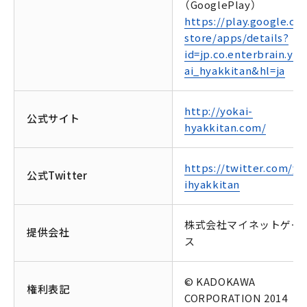
（GooglePlay）
https://play.google.co
store/apps/details?
id=jp.co.enterbrain.yo
ai_hyakkitan&hl=ja
http://yokai-
公式サイト
hyakkitan.com/
https://twitter.com/yo
公式Twitter
ihyakkitan
株式会社マイネットゲー
提供会社
ス
© KADOKAWA
権利表記
CORPORATION 2014