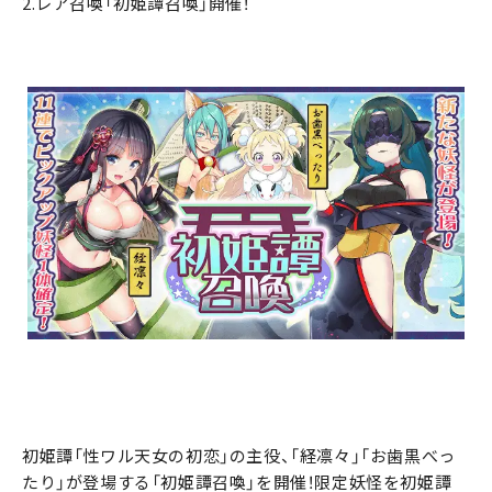
2.レア召喚「初姫譚召喚」開催！
初姫譚「性ワル天女の初恋」の主役、「経凛々」「お歯黒べっ
たり」が登場する「初姫譚召喚」を開催！限定妖怪を初姫譚