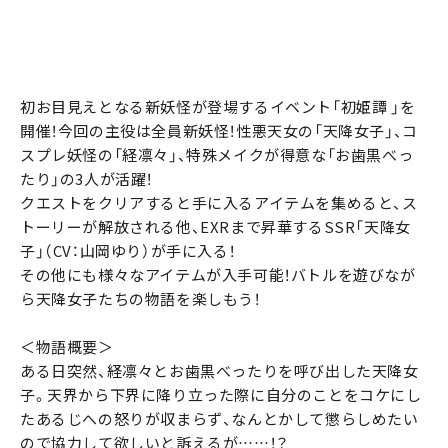
初お目見えとなる新妖怪が登場するイベント「初姫譚 」を
開催！今回の主役は全員新妖怪！性悪天女の「天降女子」、コ
スプレ妖怪の「経凛々」、特殊メイクが得意な「お歯黒べっ
たり」の3人が活躍！
クエストをクリアすると手に入るアイテムを集めると、ス
トーリーが解放される他、EXRまで昇華するSSR「天降女
子」（CV：山岡ゆり）が手に入る！
その他にも様々なアイテムが入手可能！バトルを遊びなが
ら天降女子たちの物語を楽しもう！
＜物語概要＞
ある日突然、経凛々とお歯黒べったりを呼び出した天降女
子。天界から下界に降り立った際に自分のことをコケにし
たあるじへの怒りが収まらず、なんとかして懲らしめたい
ので協力して欲しいと訴えるが……！？