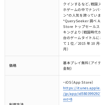
クインするなど、戦国ス
ホゲームの中でナンバー
ン*の人気を誇っています
*QuerySeeker 調べ App
Store トップセールスラ
キングより（戦国時代が
台のゲームタイトルにお
て 1 位／2015 年 10 月-1
月）
基本プレイ無料（アイテ
価格
金制）
・iOS（App Store）
https://itunes.apple.c
/jp/app/id580399292?
mt=8
利用方法