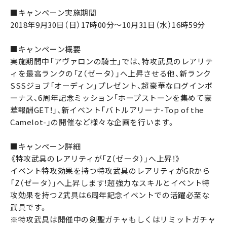
■キャンペーン実施期間
2018年9月30日（日）17時00分～10月31日（水）16時59分
■キャンペーン概要
実施期間中「アヴァロンの騎士」では、特攻武具のレアリテ
ィを最高ランクの「Z（ゼータ）」へ上昇させる他、新ランク
SSSジョブ「オーディン」プレゼント、超豪華なログインボ
ーナス、6周年記念ミッション「ホープストーンを集めて豪
華報酬GET！」、新イベント「バトルアリーナ-Top of the
Camelot-」の開催など様々な企画を行います。
■キャンペーン詳細
《特攻武具のレアリティが「Z（ゼータ）」へ上昇！》
イベント特攻効果を持つ特攻武具のレアリティがGRから
「Z（ゼータ）」へ上昇します！超強力なスキルとイベント特
攻効果を持つZ武具は6周年記念イベントでの活躍必至な
武具です。
※特攻武具は開催中の剣聖ガチャもしくはリミットガチャ