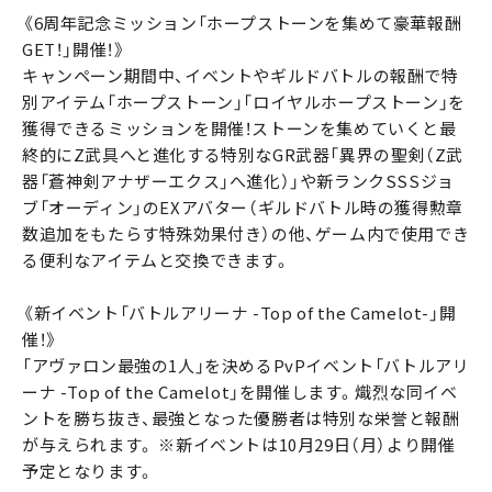
《6周年記念ミッション「ホープストーンを集めて豪華報酬
GET！」開催！》
キャンペーン期間中、イベントやギルドバトルの報酬で特
別アイテム「ホープストーン」「ロイヤルホープストーン」を
獲得できるミッションを開催！ストーンを集めていくと最
終的にZ武具へと進化する特別なGR武器「異界の聖剣（Z武
器「蒼神剣アナザーエクス」へ進化）」や新ランクSSSジョ
ブ「オーディン」のEXアバター（ギルドバトル時の獲得勲章
数追加をもたらす特殊効果付き）の他、ゲーム内で使用でき
る便利なアイテムと交換できます。
《新イベント「バトルアリーナ -Top of the Camelot-」開
催！》
「アヴァロン最強の1人」を決めるPvPイベント「バトルアリ
ーナ -Top of the Camelot」を開催します。熾烈な同イベ
ントを勝ち抜き、最強となった優勝者は特別な栄誉と報酬
が与えられます。 ※新イベントは10月29日（月）より開催
予定となります。