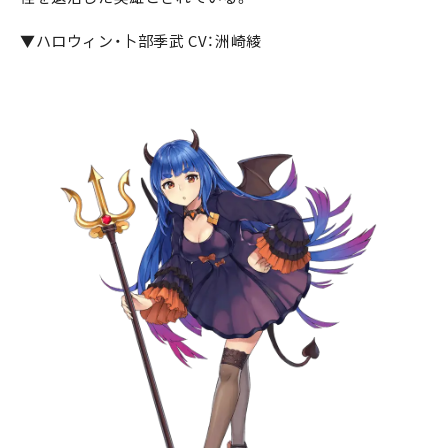
▼ハロウィン・卜部季武 CV：洲崎綾