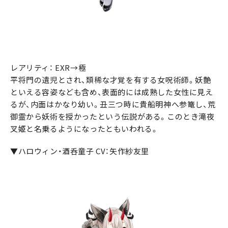
レアリティ： EXR→極
平将門の遺児とされ、類稀な才覚を有する女呪術師。妖艶
といえる容姿なども含め、表面的には成熟した女性に見え
るが、内面はかなり幼い。丑三つ時に貴船明神へ参篭し、荒
御霊から妖術を授かったという伝説がある。このとき滝夜
叉姫と名乗るようになったともいわれる。
▼ハロウィン・酒呑童子 CV：矢作紗友里