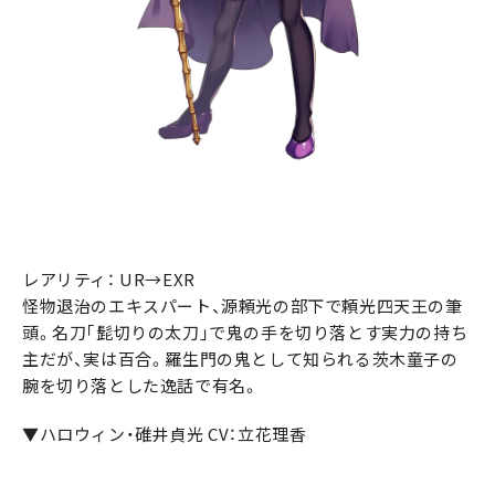
レアリティ： UR→EXR
怪物退治のエキスパート、源頼光の部下で頼光四天王の筆
頭。名刀｢髭切りの太刀｣で鬼の手を切り落とす実力の持ち
主だが、実は百合。羅生門の鬼として知られる茨木童子の
腕を切り落とした逸話で有名。
▼ハロウィン・碓井貞光 CV：立花理香