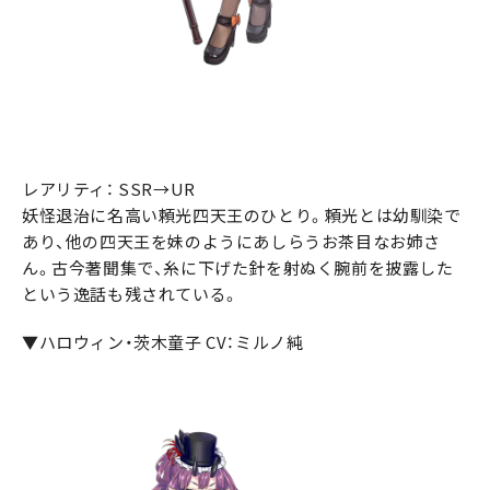
レアリティ： SSR→UR
妖怪退治に名高い頼光四天王のひとり。頼光とは幼馴染で
あり、他の四天王を妹のようにあしらうお茶目なお姉さ
ん。古今著聞集で、糸に下げた針を射ぬく腕前を披露した
という逸話も残されている。
▼ハロウィン・茨木童子 CV：ミルノ純