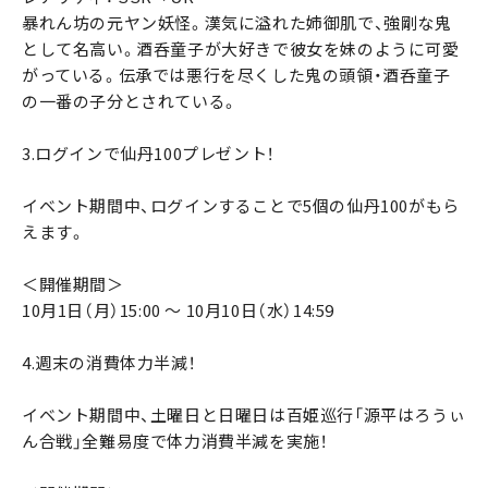
暴れん坊の元ヤン妖怪。漢気に溢れた姉御肌で、強剛な鬼
として名高い。酒呑童子が大好きで彼女を妹のように可愛
がっている。伝承では悪行を尽くした鬼の頭領・酒呑童子
の一番の子分とされている。
3.ログインで仙丹100プレゼント！
イベント期間中、ログインすることで5個の仙丹100がもら
えます。
＜開催期間＞
10月1日（月）15:00 ～ 10月10日（水）14:59
4.週末の消費体力半減！
イベント期間中、土曜日と日曜日は百姫巡行「源平はろうぃ
ん合戦」全難易度で体力消費半減を実施！