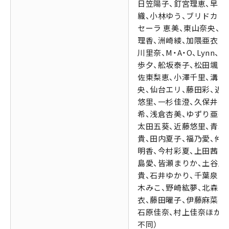
日笠陽子、釘宮理恵、早見
織、小林ゆう、ブリドカッ
セーラ 恵美、東山奈央、立
理香、洲崎綾、加隈亜衣、
川里奈、M・A・O、Lynn、
歩夕、舩坂泰子、松田颯水
佐東梨恵、小澤千里、溝口
央、仙台エリ、藤田彩、近
悠里、一杉佳澄、久保井美
希、浅倉杏美、ゆずり亜衣
太田五葵、近藤悠里、青木
貴、田内夏子、福乃愛、仲
明香、今村彩夏、上田茜、
島愛、皆瀬まりか、土谷麻
貴、石井ゆかり、千葉泉、
木みこ、野崎紘夢、北森玲
衣、藤田曜子、伊藤麻菜美
石原佳奈、村上佳奈ほか（
不同）