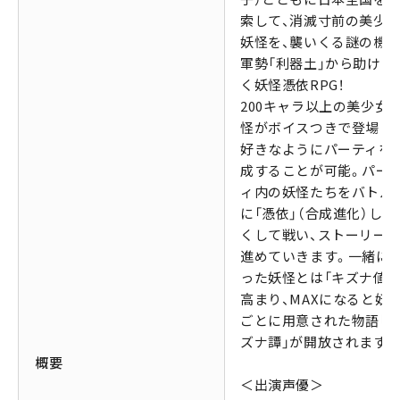
索して、消滅寸前の美少
妖怪を、襲いくる謎の機
軍勢「利器土」から助けて
く妖怪憑依RPG！
200キャラ以上の美少女
怪がボイスつきで登場し
好きなようにパーティを
成することが可能。パー
ィ内の妖怪たちをバトル
に「憑依」（合成進化）して
くして戦い、ストーリー
進めていきます。一緒に
った妖怪とは「キズナ値」
高まり、MAXになると妖
ごとに用意された物語「
ズナ譚」が開放されます。
概要
＜出演声優＞