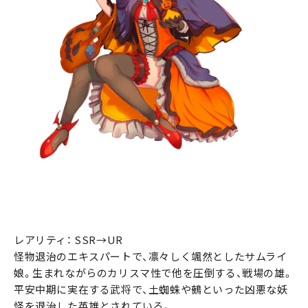
レアリティ： SSR→UR
怪物退治のエキスパートで、凛々しく颯然としたサムライ
娘。生まれながらのカリスマ性で他を圧倒する、戦場の雄。
平安中期に実在する武将で、土蜘蛛や鵺といった凶悪な妖
怪を退治した英雄とされている。