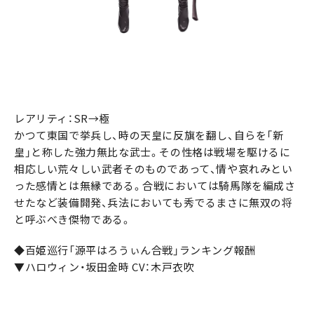
レアリティ：SR→極
かつて東国で挙兵し、時の天皇に反旗を翻し、自らを「新
皇」と称した強力無比な武士。その性格は戦場を駆けるに
相応しい荒々しい武者そのものであって、情や哀れみとい
った感情とは無縁である。合戦においては騎馬隊を編成さ
せたなど装備開発、兵法においても秀でるまさに無双の将
と呼ぶべき傑物である。
◆百姫巡行「源平はろうぃん合戦」ランキング報酬
▼ハロウィン・坂田金時 CV：木戸衣吹