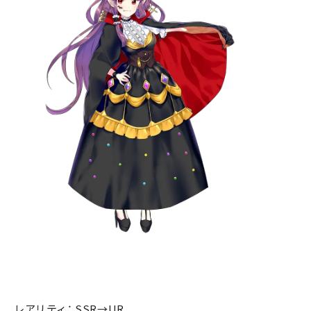
レアリティ： SSR→UR