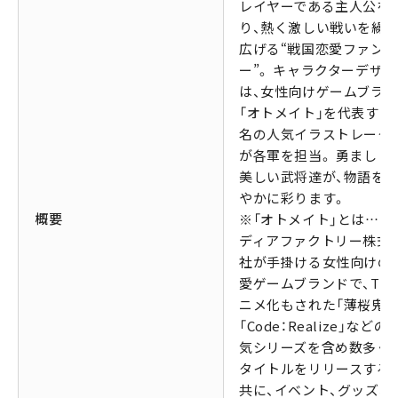
レイヤーである主人公を
り、熱く激しい戦いを繰
広げる“戦国恋愛ファン
ー”。 キャラクターデザ
は、女性向けゲームブラ
「オトメイト」を代表する
名の人気イラストレータ
が各軍を担当。 勇ましく
美しい武将達が、物語を
やかに彩ります。
概要
※「オトメイト」とは…ア
ディアファクトリー株式
社が手掛ける女性向けの
愛ゲームブランドで、TV
ニメ化もされた「薄桜鬼」
「Code：Realize」などの
気シリーズを含め数多く
タイトルをリリースする
共に、イベント、グッズ、